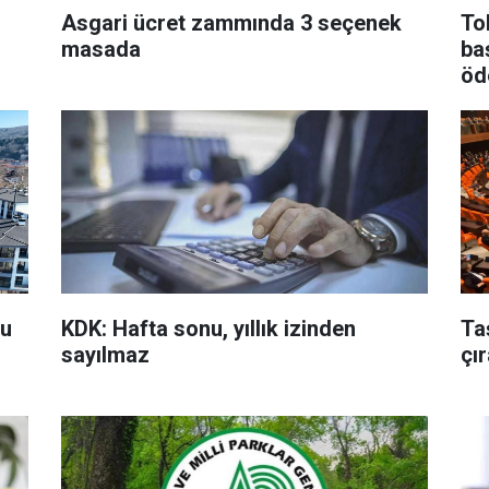
Asgari ücret zammında 3 seçenek
To
masada
ba
öd
ba
su
KDK: Hafta sonu, yıllık izinden
Ta
sayılmaz
çı