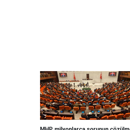
MHP, milyonlarca sorunun çözülm