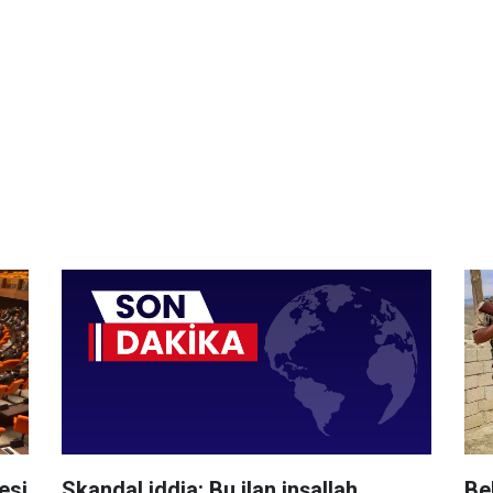
esi
Skandal iddia: Bu ilan inşallah
Be