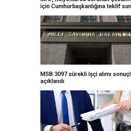
için Cumhurbaşkanlığına teklif su
MSB 3097 sürekli işçi alımı sonuçl
açıklandı