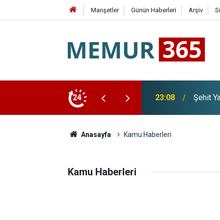
Manşetler
Günün Haberleri
Arşiv
S
lik Kanun Teklifi Komisyonda Kabul Edildi
24
22:26
Üsküdar
Anasayfa
Kamu Haberleri
Kamu Haberleri