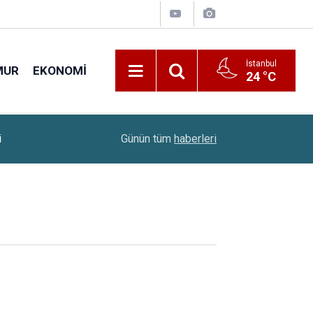
İstanbul
MUR
EKONOMI
24 °C
22:00
Altın Fiyatları 5,5 Ayın Rekorunu Kırdı
Günün tüm
haberleri