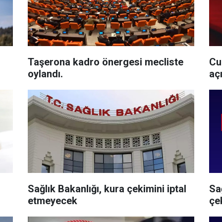
Taşerona kadro önergesi mecliste
Cu
oylandı.
aç
Sağlık Bakanlığı, kura çekimini iptal
Sağ
etmeyecek
çe