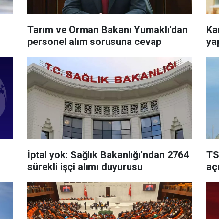
Tarım ve Orman Bakanı Yumaklı'dan
Ka
personel alım sorusuna cevap
yap
İptal yok: Sağlık Bakanlığı'ndan 2764
TS
sürekli işçi alımı duyurusu
aç