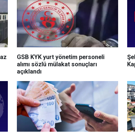
maz
GSB KYK yurt yönetim personeli
Şe
alımı sözlü mülakat sonuçları
Ka
açıklandı