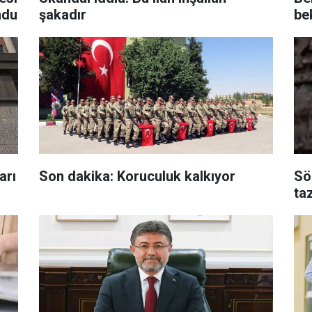
ndu
şakadır
be
arı
Son dakika: Koruculuk kalkıyor
Sö
ta