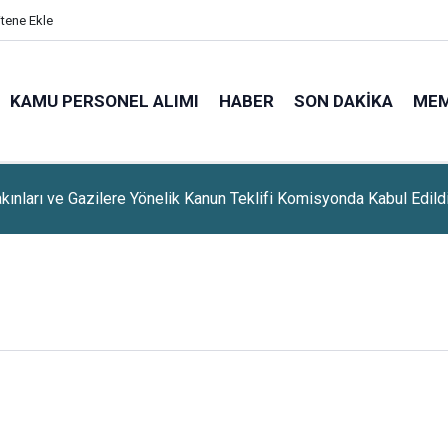
itene Ekle
KAMU PERSONEL ALIMI
HABER
SON DAKIKA
ME
'da Bazı Yollar 5-7 Ağustos Tarihlerinde Trafiğe Kapatılacak