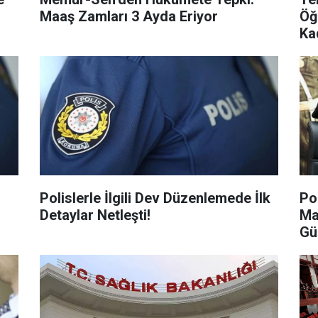
Maaş Zamları 3 Ayda Eriyor
Öğ
Ka
Ra
Polislerle İlgili Dev Düzenlemede İlk
Po
Detaylar Netleşti!
Ma
Gü