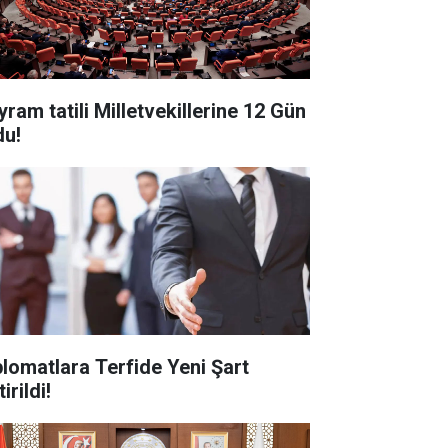
yram tatili Milletvekillerine 12 Gün
du!
plomatlara Terfide Yeni Şart
irildi!