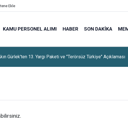
itene Ekle
KAMU PERSONEL ALIMI
HABER
SON DAKIKA
ME
rti, Dayanışma Kampanyasında 9 Günlük Bağış Tutarını Açıkladı
lirsiniz.