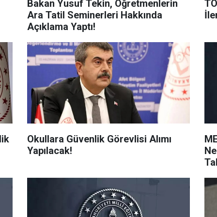
Bakan Yusuf Tekin, Öğretmenlerin
TO
Ara Tatil Seminerleri Hakkında
İl
Açıklama Yaptı!
lik
Okullara Güvenlik Görevlisi Alımı
ME
Yapılacak!
Ne
Ta