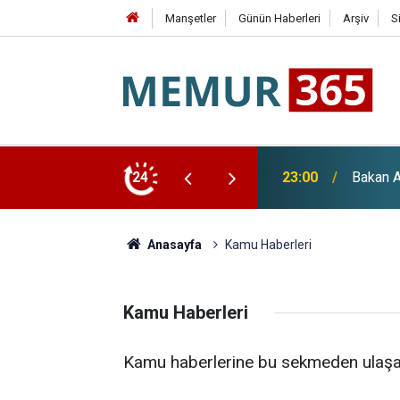
Manşetler
Günün Haberleri
Arşiv
S
Paketi ve "Terörsüz Türkiye" Açıklaması
24
22:36
YENİ Pa
Anasayfa
Kamu Haberleri
Kamu Haberleri
Kamu haberlerine bu sekmeden ulaşabi