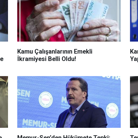
Kamu Çalışanlarının Emekli
Ka
re
İkramiyesi Belli Oldu!
Ya
e
Memur-Sen’den Hükümete Tepki:
Te