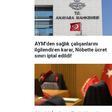
AYM’den sağlık çalışanlarını
ilgilendiren karar, Nöbette ücret
sınırı iptal edildi!