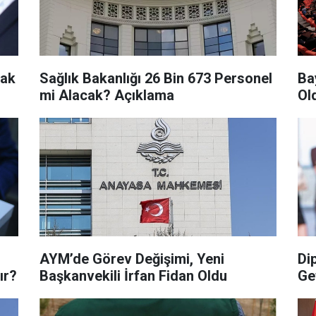
rak
Sağlık Bakanlığı 26 Bin 673 Personel
Ba
mi Alacak? Açıklama
Ol
AYM’de Görev Değişimi, Yeni
Di
ır?
Başkanvekili İrfan Fidan Oldu
Get