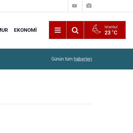
İstanbul
MUR
EKONOMI
23 °C
22:10
Çiftçilere 688,2 Milyon Liralık Destek Ödemesi
Günün tüm
haberleri