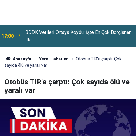
BDDK Verileri Ortaya Koydu: İşte En Çok Borçlanan
17:00
İller
Yargıtay'dan Primle Çalışanlara Emsal Karar: Kıdem
16:36
Tazminatında Yeni Dönem
Anasayfa
Yerel Haberler
Otobüs TIR'a çarptı: Çok
sayıda ölü ve yaralı var
Otobüs TIR'a çarptı: Çok sayıda ölü ve
yaralı var