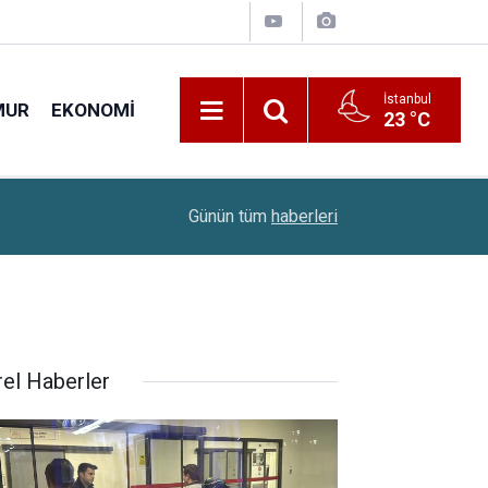
İstanbul
MUR
EKONOMI
23 °C
22:10
Çiftçilere 688,2 Milyon Liralık Destek Ödemesi
Günün tüm
haberleri
rel Haberler