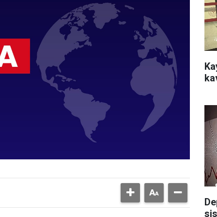
Ka
ka
De
si