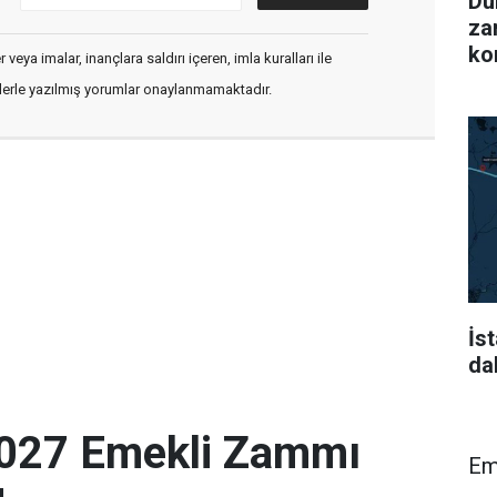
Dü
za
ko
veya imalar, inançlara saldırı içeren, imla kuralları ile
flerle yazılmış yorumlar onaylanmamaktadır.
İst
da
027 Emekli Zammı
Em