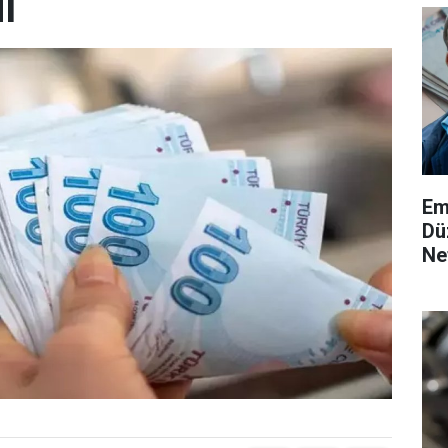
ı
Em
Dü
Ne