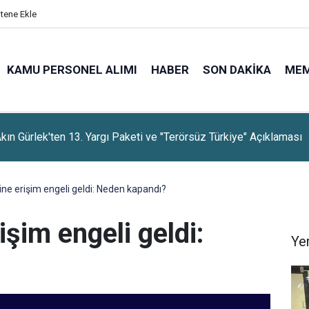
itene Ekle
KAMU PERSONEL ALIMI
HABER
SON DAKIKA
ME
rti, Dayanışma Kampanyasında 9 Günlük Bağış Tutarını Açıkladı
ine erişim engeli geldi: Neden kapandı?
işim engeli geldi:
Ye