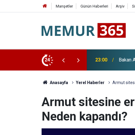
Manşetler
Günün Haberleri
Arşiv
S
Paketi ve "Terörsüz Türkiye" Açıklaması
24
22:36
YENİ Pa
Anasayfa
Yerel Haberler
Armut sites
Armut sitesine er
Neden kapandı?