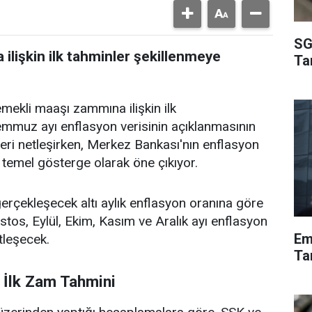
SG
lişkin ilk tahminler şekillenmeye
Ta
kli maaşı zammına ilişkin ilk
mmuz ayı enflasyon verisinin açıklanmasının
lk veri netleşirken, Merkez Bankası'nın enflasyon
temel gösterge olarak öne çıkıyor.
 gerçekleşecek altı aylık enflasyon oranına göre
stos, Eylül, Ekim, Kasım ve Aralık ayı enflasyon
Em
tleşecek.
Tar
n İlk Zam Tahmini