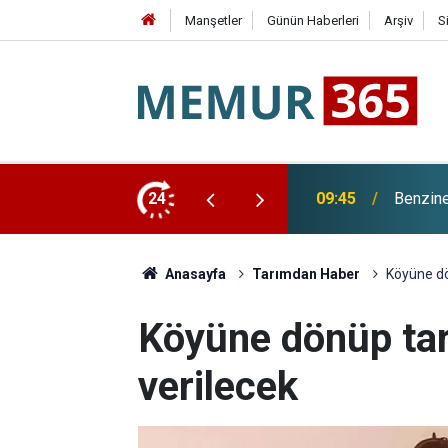
Manşetler
Günün Haberleri
Arşiv
S
24
09:12
Çin Mer
Anasayfa
Tarımdan Haber
Köyüne dö
Köyüne dönüp tar
verilecek