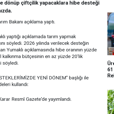
e dönüp çiftçilik yapacaklara hibe desteği
ızda.
Tarım Bakanı açıklama yaptı.
lı yaptığı açıklamada tarım yapmak
nı söyledi. 2026 yılında verilecek desteğin
akan Yumaklı açıklamasında hibe oranının yüzde
al kalkınma bütçesinin en az yüzde 20'lik
i söyledi.
Ür
61
Re
TEKLERİMİZDE YENİ DÖNEM" başlığı ile
leri kullandı:
n Karar Resmî Gazete'de yayımlandı.