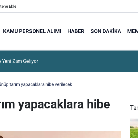
itene Ekle
KAMU PERSONEL ALIMI
HABER
SON DAKIKA
ME
kez Bankası Altın Almaya Devam Ediyor
nüp tarım yapacaklara hibe verilecek
ım yapacaklara hibe
Ta