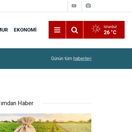
İstanbul
MUR
EKONOMI
26 °C
Okullarda Yeni Dönem Başlıyor: MEB, İçişleri ve
08:49
Günün tüm
haberleri
Uygulama
rımdan Haber