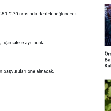
 %50-%70 arasında destek sağlanacak.
rişimcilere ayrılacak.
Öm
Ba
Ku
in başvuruları öne alınacak.