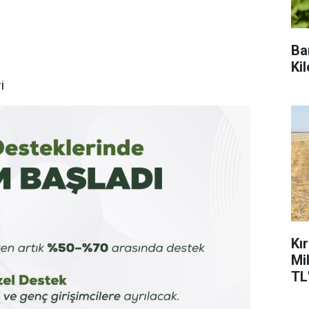
Ba
Ki
i
Kı
Mi
TL'