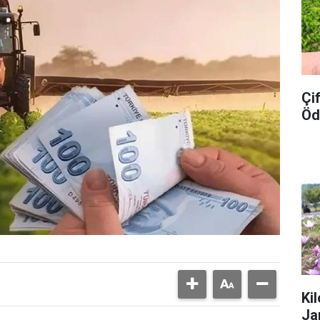
Çi
Öd
Ki
Ja