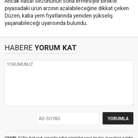
Ancak hasat sezonunun sona ermesiyle birlikte
piyasadaki ürün arzının azalabileceğine dikkat çeken
Düzen, kaba yem fiyatlarında yeniden yükseliş
yaşanabileceği uyarısında bulundu.
HABERE
YORUM KAT
UYARI:
Küfür, hakaret, rencide edici cümleler veya imalar, inançlara saldırı