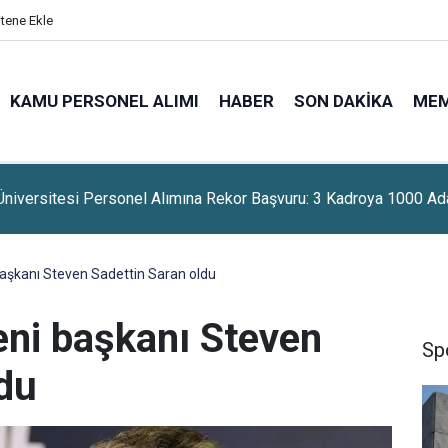
itene Ekle
KAMU PERSONEL ALIMI
HABER
SON DAKIKA
ME
e Hızlı Tren Geliyor: 7 Saatlik Yolculuk 1 Saat 45 Dakikaya Düşe
aşkanı Steven Sadettin Saran oldu
eni başkanı Steven
Sp
ldu