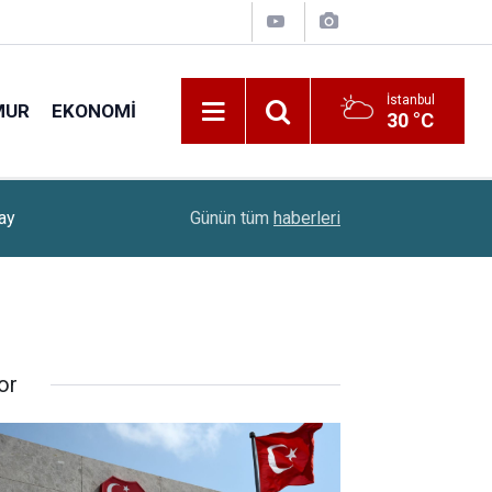
İstanbul
MUR
EKONOMI
30 °C
cek
15:07
Okullara Temizlik Görevlisi Alımı Detayları Belli
Günün tüm
haberleri
or