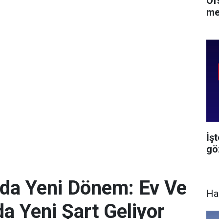
Of
me
İş
göz
da Yeni Dönem: Ev Ve
Ha
da Yeni Şart Geliyor