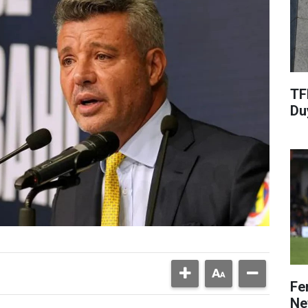
TF
Du
Fe
Ne