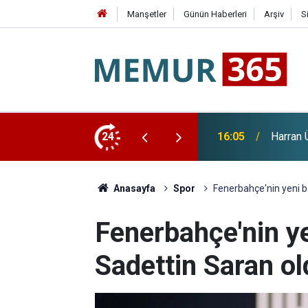
Manşetler
Günün Haberleri
Arşiv
S
lımına Rekor Başvuru: 3 Kadroya 1000 Aday
24
15:34
27 Şehr
Anasayfa
Spor
Fenerbahçe'nin yeni b
Fenerbahçe'nin y
Sadettin Saran o