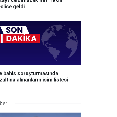
sayt kaldırılacak mı? Teklif
clise geldi
te bahis soruşturmasında
altına alınanların isim listesi
ber