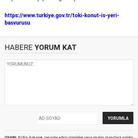
https://www.turkiye.gov.tr/toki-konut-is-yeri-
basvurusu
HABERE
YORUM KAT
UYARI:
Küfür, hakaret, rencide edici cümleler veya imalar, inançlara saldırı