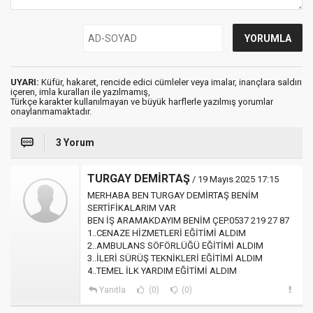
UYARI:
Küfür, hakaret, rencide edici cümleler veya imalar, inançlara saldırı
içeren, imla kuralları ile yazılmamış,
Türkçe karakter kullanılmayan ve büyük harflerle yazılmış yorumlar
onaylanmamaktadır.
3 Yorum
TURGAY DEMİRTAŞ
/ 19 Mayıs 2025 17:15
MERHABA BEN TURGAY DEMİRTAŞ BENİM
SERTİFİKALARIM VAR
BEN İŞ ARAMAKDAYIM BENİM ÇEP.0537 219 27 87
1..CENAZE HİZMETLERİ EĞİTİMİ ALDIM
2..AMBULANS SÖFÖRLÜĞÜ EĞİTİMİ ALDIM
3..İLERİ SÜRÜŞ TEKNİKLERİ EĞİTİMİ ALDIM
4..TEMEL İLK YARDIM EĞİTİMİ ALDIM
Yanıtla
(0)
(0)