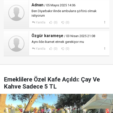
Adnan
/ 05 Mayıs 2025 14:06
Ben Diyarbakır ilinde ambulans şöförü olmak
istiyorum
Yanıtla
(0)
(0)
Özgür karameşe
/ 03 Nisan 2025 21:08
Aynı ilde ikamet etmek gerekiyor mu
Yanıtla
(0)
(0)
Emeklilere Özel Kafe Açıldı: Çay Ve
Kahve Sadece 5 TL