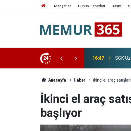
Manşetler
Günün Haberleri
Arşiv
S
İslam Me
İçin Tarih Verdi
24
16:20
Dalgala
Anasayfa
Haber
İkinci el araç satışl
İkinci el araç sa
başlıyor