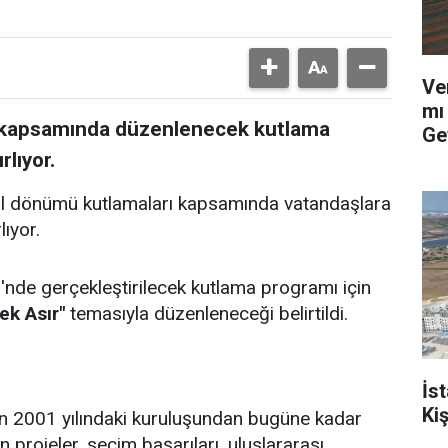
Ve
mı
ü kapsamında düzenlenecek kutlama
Ge
rlıyor.
yıl dönümü kutlamaları kapsamında vatandaşlara
lıyor.
'nde gerçekleştirilecek kutlama programı için
ek Asır"
temasıyla düzenleneceği belirtildi.
İs
Ki
in 2001 yılındaki kuruluşundan bugüne kadar
n projeler, seçim başarıları, uluslararası