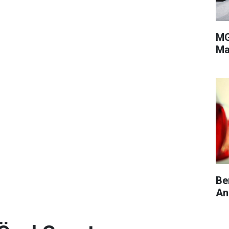
MG
Ma
Be
An