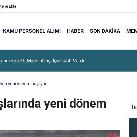
itene Ekle
KAMU PERSONEL ALIMI
HABER
SON DAKIKA
ME
miş'ten Altın Yatırımcılarına Kritik Uyarı: Yarın Piyasalarda
nma Yaşanabilir
arında yeni dönem başlıyor
tışlarında yeni dönem
Ha