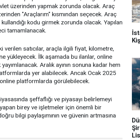
 e-devlet üzerinden yapmak zorunda olacak. Araç
t üzerinden "Araçlarım" kısmından seçecek. Araç
nde kullandığı kodu girmek zorunda olacak. Yapılan
reci tamamlanacak.
İs
Ki
erilen satıcılar, araçla ilgili fiyat, kilometre,
rine yükleyecek. İlk aşamada bu ilanlar, online
k yayımlanacak. Aralık ayının sonuna kadar hem
latformlarda yer alabilecek. Ancak Ocak 2025
r online platformlarda görülebilecek.
yasasında şeffaflığı ve piyasayı belirlemeyi
yapan birey ve işletmeler için önemli bir
doğru bilgi paylaşımının ve güvenin artmasına
Dü
Şi
Li