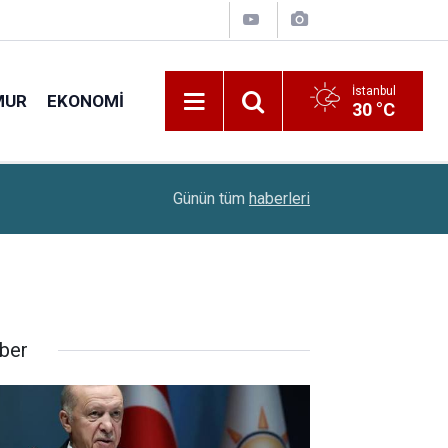
İstanbul
MUR
EKONOMI
30 °C
15:52
TMO 2026 Fındık Alım Fiyatlarını Açıkladı
Günün tüm
haberleri
ber