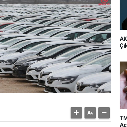
AK
Çı
TM
Aç