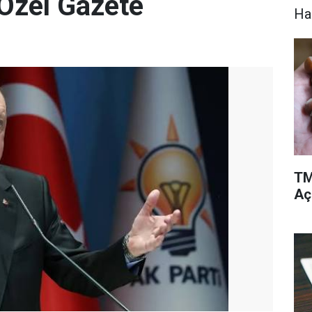
 Özel Gazete
Ha
TM
Aç