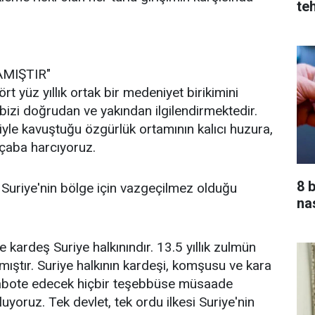
teh
AMIŞTIR"
dört yüz yıllık ortak bir medeniyet birikimini
bizi doğrudan ve yakından ilgilendirmektedir.
yle kavuştuğu özgürlük ortamının kalıcı huzura,
n çaba harcıyoruz.
8 
 Suriye'nin bölge için vazgeçilmez olduğu
nas
le kardeş Suriye halkınındır. 13.5 yıllık zulmün
amıştır. Suriye halkının kardeşi, komşusu ve kara
 sabote edecek hiçbir teşebbüse müsaade
uyoruz. Tek devlet, tek ordu ilkesi Suriye'nin