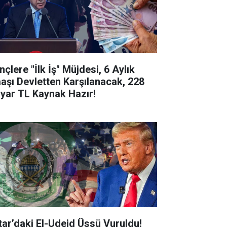
çlere "İlk İş" Müjdesi, 6 Aylık
aşı Devletten Karşılanacak, 228
lyar TL Kaynak Hazır!
tar’daki El-Udeid Üssü Vuruldu!