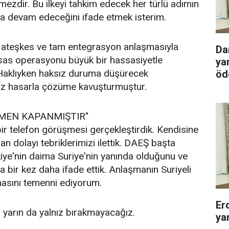
mezdir. Bu ilkeyi tahkim edecek her türlü adımın
aya devam edeceğini ifade etmek isterim.
t ateşkes ve tam entegrasyon anlaşmasıyla
Da
sas operasyonu büyük bir hassasiyetle
ya
. Haklıyken haksız duruma düşürecek
öd
n az hasarla çözüme kavuşturmuştur.
MEN KAPANMIŞTIR"
 telefon görüşmesi gerçekleştirdik. Kendisine
dolayı tebriklerimizi ilettik. DAEŞ başta
ye'nin daima Suriye'nin yanında olduğunu ve
bir kez daha ifade ettik. Anlaşmanın Suriyeli
masını temenni ediyorum.
Er
ah yarın da yalnız bırakmayacağız.
ya