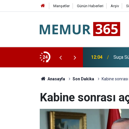
Manşetler
Günün Haberleri
Arşiv
S
lçi Ataması Yapıldı
24
12:04
Suça Sü
Anasayfa
Son Dakika
Kabine sonrası
Kabine sonrası a