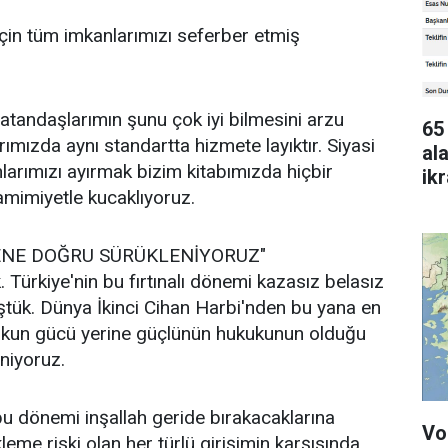
için tüm imkanlarımızı seferber etmiş
tandaşlarımın şunu çok iyi bilmesini arzu
65
mızda aynı standartta hizmete layıktır. Siyasi
al
nlarımızı ayırmak bizim kitabımızda hiçbir
ik
amimiyetle kucaklıyoruz.
ge
ENE DOĞRU SÜRÜKLENİYORUZ"
. Türkiye'nin bu fırtınalı dönemi kazasız belasız
üştük. Dünya İkinci Cihan Harbi'nden bu yana en
kukun gücü yerine güçlünün hukukunun olduğu
niyoruz.
 bu dönemi inşallah geride bırakacaklarına
Vo
eme riski olan her türlü girişimin karşısında