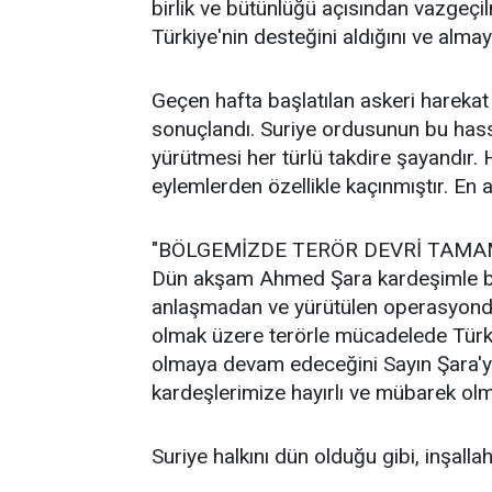
birlik ve bütünlüğü açısından vazgeçil
Türkiye'nin desteğini aldığını ve alm
Geçen hafta başlatılan askeri hareka
sonuçlandı. Suriye ordusunun bu has
yürütmesi her türlü takdire şayandır
eylemlerden özellikle kaçınmıştır. E
"BÖLGEMİZDE TERÖR DEVRİ TAMA
Dün akşam Ahmed Şara kardeşimle bir
anlaşmadan ve yürütülen operasyondan 
olmak üzere terörle mücadelede Türki
olmaya devam edeceğini Sayın Şara'ya 
kardeşlerimize hayırlı ve mübarek ol
Suriye halkını dün olduğu gibi, inşall