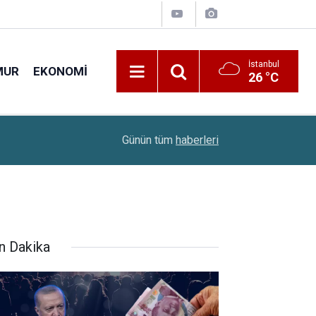
İstanbul
MUR
EKONOMI
26 °C
11:35
Üniversite Tercihlerinde Son Gün Yarın
Günün tüm
haberleri
n Dakika