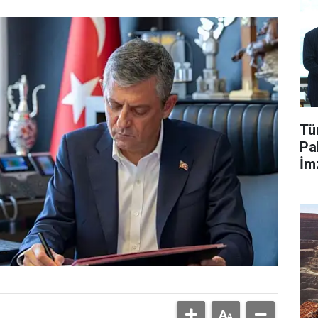
Tü
Pa
İm