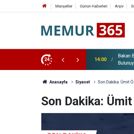
Manşetler
Günün Haberleri
Arşiv
S
ürkiye'de 10 Bin Ton Altın Potansiyeli
24
13:36
Karşıya
Anasayfa
Siyaset
Son Dakika: Ümit Ö
Son Dakika: Ümit