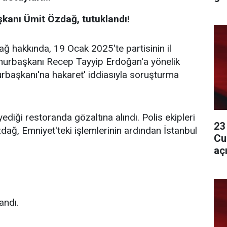
şkanı Ümit Özdağ, tutuklandı!
ğ hakkında, 19 Ocak 2025'te partisinin il
mhurbaşkanı Recep Tayyip Erdoğan'a yönelik
urbaşkanı'na hakaret' iddiasıyla soruşturma
ği restoranda gözaltına alındı. Polis ekipleri
23
zdağ, Emniyet'teki işlemlerinin ardından İstanbul
Cu
aç
andı.