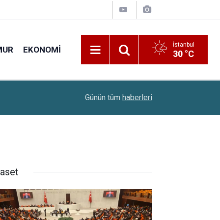
İstanbul
MUR
EKONOMI
30 °C
13:10
Son Dakika: TYP Uygulaması Yeniden Devrede
Günün tüm
haberleri
yaset