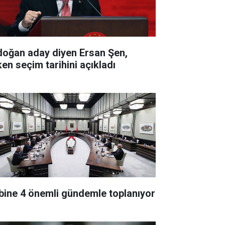
doğan aday diyen Ersan Şen,
ken seçim tarihini açıkladı
bine 4 önemli gündemle toplanıyor