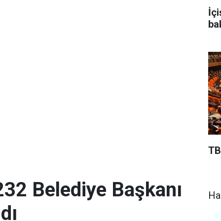
İç
ba
TB
232 Belediye Başkanı
Ha
ldı