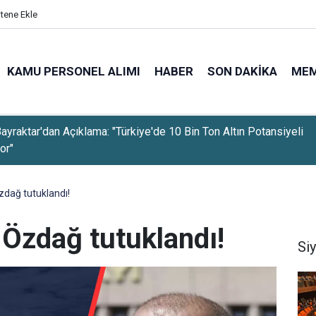
itene Ekle
KAMU PERSONEL ALIMI
HABER
SON DAKIKA
ME
ka Belediyesi KPSS Şartsız 468 İşçi Alımı Başvuruları Başladı
zdağ tutuklandı!
 Özdağ tutuklandı!
Si