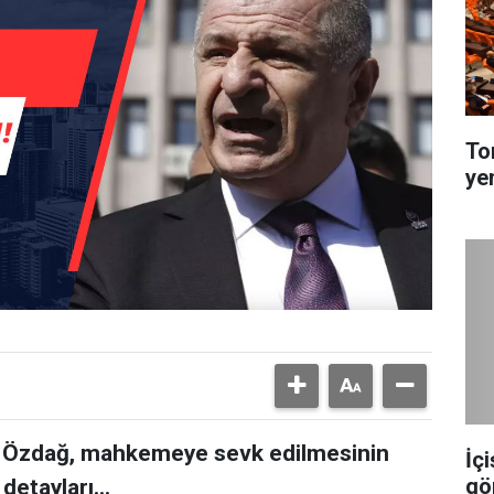
To
ye
it Özdağ, mahkemeye sevk edilmesinin
İç
gö
detayları...