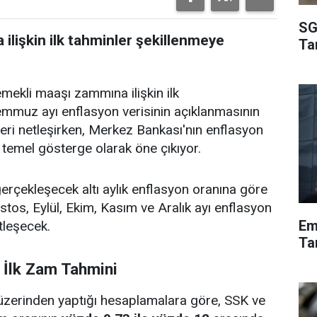
SG
lişkin ilk tahminler şekillenmeye
Ta
kli maaşı zammına ilişkin ilk
mmuz ayı enflasyon verisinin açıklanmasının
lk veri netleşirken, Merkez Bankası'nın enflasyon
temel gösterge olarak öne çıkıyor.
 gerçekleşecek altı aylık enflasyon oranına göre
stos, Eylül, Ekim, Kasım ve Aralık ayı enflasyon
Em
tleşecek.
Tar
n İlk Zam Tahmini
üzerinden yaptığı hesaplamalara göre, SSK ve