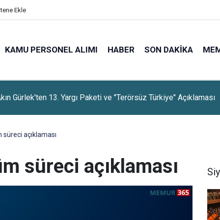
itene Ekle
KAMU PERSONEL ALIMI
HABER
SON DAKIKA
ME
rti, Dayanışma Kampanyasında 9 Günlük Bağış Tutarını Açıkladı
 süreci açıklaması
üm süreci açıklaması
Si