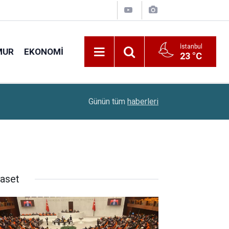
İstanbul
MUR
EKONOMI
23 °C
22:10
Çiftçilere 688,2 Milyon Liralık Destek Ödemesi
Günün tüm
haberleri
yaset