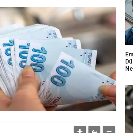
Em
Dü
Ne