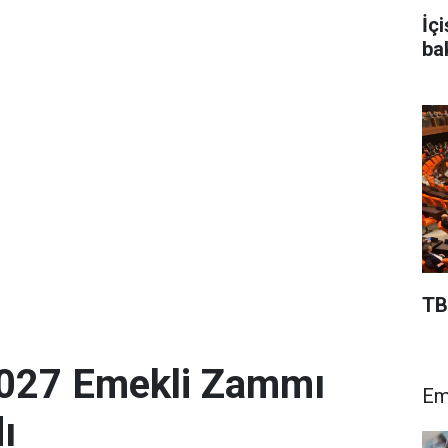
İç
ba
TB
027 Emekli Zammı
Em
ı