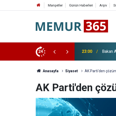
Manşetler
Günün Haberleri
Arşiv
S
Paketi ve "Terörsüz Türkiye" Açıklaması
24
22:36
YENİ Pa
Anasayfa
Siyaset
AK Parti'den çözüm
AK Parti'den çöz