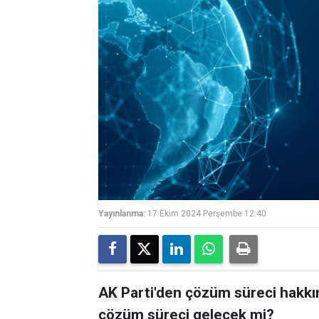
Yayınlanma:
17 Ekim 2024 Perşembe 12:40
AK Parti'den çözüm süreci hakkın
çözüm süreci gelecek mi?