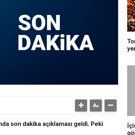
To
ye
da son dakika açıklaması geldi. Peki
İç
gö