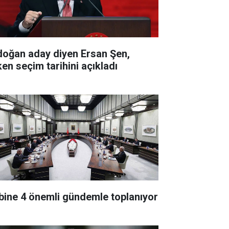
doğan aday diyen Ersan Şen,
ken seçim tarihini açıkladı
bine 4 önemli gündemle toplanıyor