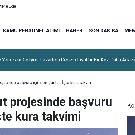
itene Ekle
KAMU PERSONEL ALIMI
HABER
SON DAKIKA
ME
 Yeni Zam Geliyor: Pazartesi Gecesi Fiyatlar Bir Kez Daha Artac
rojesinde başvuru için son günler: İşte kura takvimi
ut projesinde başvuru
Ko
şte kura takvimi