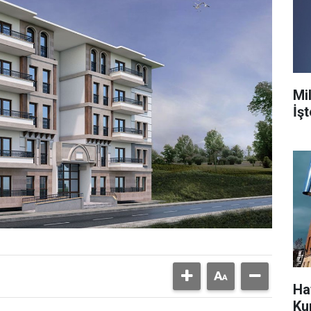
Mil
İş
Ha
Ku