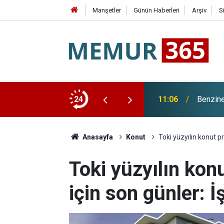
Manşetler
Günün Haberleri
Arşiv
S
 Yarın
24
11:06
Benzine
Anasayfa
Konut
Toki yüzyılın konut p
Toki yüzyılın kon
için son günler: İ