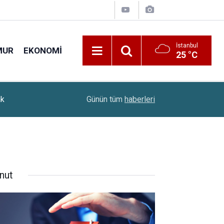
İstanbul
MUR
EKONOMI
25 °C
Öğrenci Affı Yürürlüğe Girdi: Milyonlarca Öğrenciy
ak
10:38
Günün tüm
haberleri
Oldu
nut