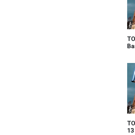
TO
Ba
TO
13