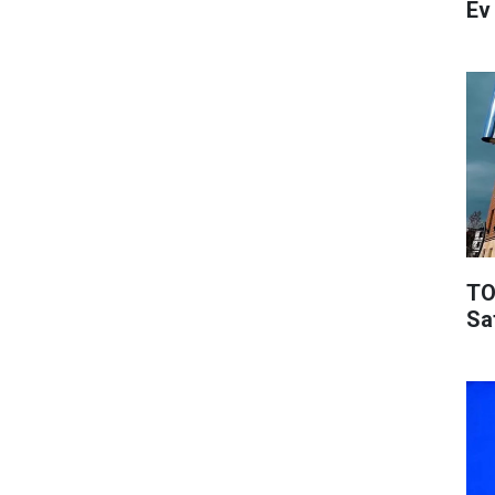
Ev
TO
Sa