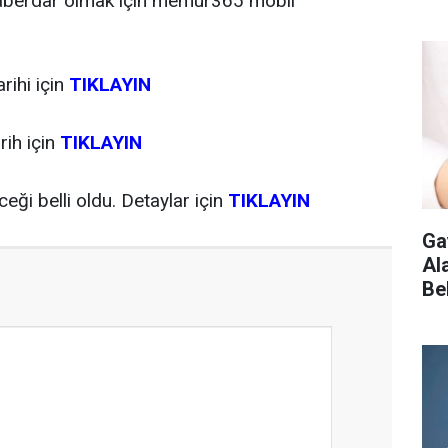
 haberdar olmak için memur365 mobil
rihi için
TIKLAYIN
rih için
TIKLAYIN
eği belli oldu. Detaylar için
TIKLAYIN
Ga
Ala
Be