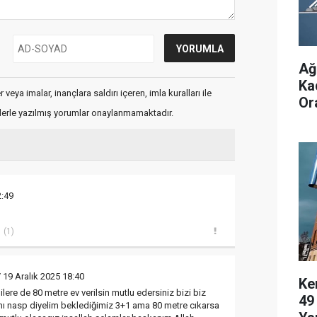
Ağ
Ka
veya imalar, inançlara saldırı içeren, imla kuralları ile
Or
flerle yazılmış yorumlar onaylanmamaktadır.
2:49
(1)
 19 Aralık 2025 18:40
Ke
ere de 80 metre ev verilsin mutlu edersiniz bizi biz
49
ı nasp diyelim beklediğimiz 3+1 ama 80 metre cıkarsa