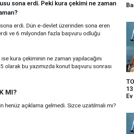
rusu sona erdi. Peki kura çekimi ne zaman
Ba
 zaman?
sona erdi. Dün e-devlet üzerinden sona eren
rdi ve 6 milyondan fazla başvuru odluğu
i ise kura çekiminin ne zaman yapılacağını
5 olarak bu yazımızda konut başvuru sonrası
TO
13
K MI?
Ev
çin henüz açıklama gelmedi. Sizce uzatılmalı mı?