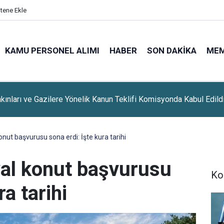
itene Ekle
KAMU PERSONEL ALIMI
HABER
SON DAKIKA
ME
'da Bazı Yollar 5-7 Ağustos Tarihlerinde Trafiğe Kapatılacak
onut başvurusu sona erdi: İşte kura tarihi
yal konut başvurusu
Ko
ra tarihi