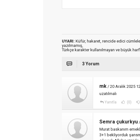
UYARI:
Küfür, hakaret, rencide edici cümleler 
yazılmamış,
Türkçe karakter kullanılmayan ve büyük har
3 Yorum
mk
/ 20 Aralık 2025 1
uzatılmalı
Yanıtla
(0)
Semra çukurkyu
/
Murat baskanım emeklil
3+1 bekliyorduk şansm