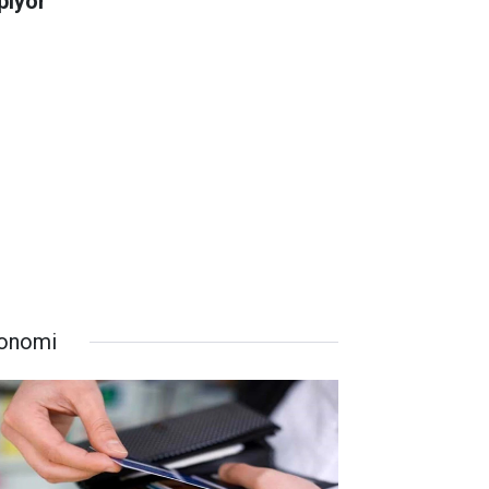
pıyor
onomi