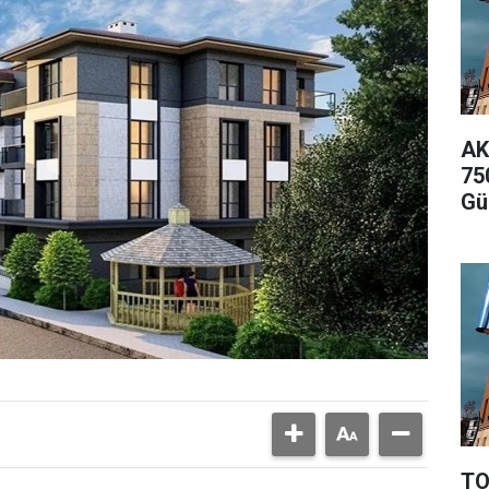
AK
75
Gü
TO