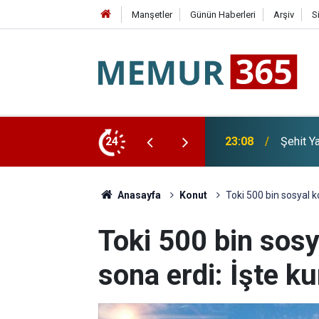
Manşetler
Günün Haberleri
Arşiv
S
lik Kanun Teklifi Komisyonda Kabul Edildi
24
22:26
Üsküdar
Anasayfa
Konut
Toki 500 bin sosyal k
Toki 500 bin sos
sona erdi: İşte ku