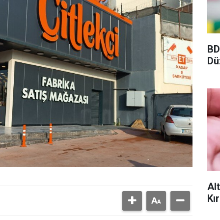
BD
Dü
Al
Kır