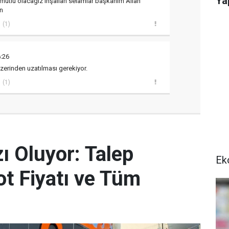
Ya
e mutlu olacagız inşallah selamlar başkanım Allah
nn
(1)
6:26
zerinden uzatılması gerekiyor.
(1)
zı Oluyor: Talep
Ek
ot Fiyatı ve Tüm