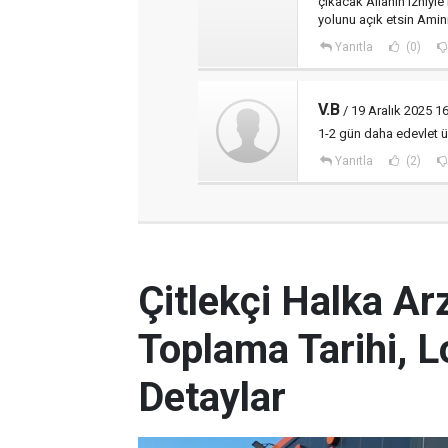
çıkacak Allahın izniyl
yolunu açık etsin Ami
Yanıtla
(0)
V.B
/ 19 Aralık 2025 1
1-2 gün daha edevlet ü
Yanıtla
(2)
Çitlekçi Halka Ar
Toplama Tarihi, L
Detaylar