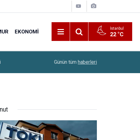
İstanbul
MUR
EKONOMI
22 °C
22:00
Altın Fiyatları 5,5 Ayın Rekorunu Kırdı
Günün tüm
haberleri
nut