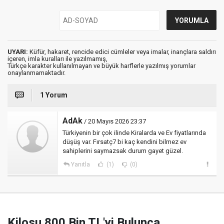
UYARI:
Küfür, hakaret, rencide edici cümleler veya imalar, inançlara saldırı
içeren, imla kuralları ile yazılmamış,
Türkçe karakter kullanılmayan ve büyük harflerle yazılmış yorumlar
onaylanmamaktadır.
1 Yorum
AdAk
/ 20 Mayıs 2026 23:37
Türkiyenin bir çok ilinde Kiralarda ve Ev fiyatlarında
düşüş var. Fırsatç7 bi kaç kendini bilmez ev
sahiplerini saymazsak durum gayet güzel.
Yanıtla
(1)
(0)
Kilosu 800 Bin TL'yi Bulunca