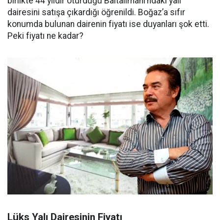
birlikte 44 yıldır oturduğu Baltalimanı’ndaki yalı
dairesini satışa çıkardığı öğrenildi. Boğaz’a sıfır
konumda bulunan dairenin fiyatı ise duyanları şok etti.
Peki fiyatı ne kadar?
Lüks Yalı Dairesinin Fiyatı