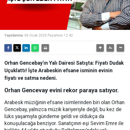
Yayınlanma:
06 Ocak 2025 Pazartesi 12:42
Orhan Gencebay'ın Yalı Dairesi Satışta: Fiyatı Dudak
Uçuklattı! İşte Arabeskin efsane isminin evinin
fiyatı ve satma nedeni.
Orhan Gencevay evini rekor paraya satıyor.
Arabesk müziğinin efsane isimlerinden biri olan Orhan
Gencebay, yalnızca müzik kariyeriyle değil, bu kez de
lüks yaşamıyla gündeme geldi ve oldukça da
konuşulacağa benziyor. Sanatçının eşi Sevim Emre ile