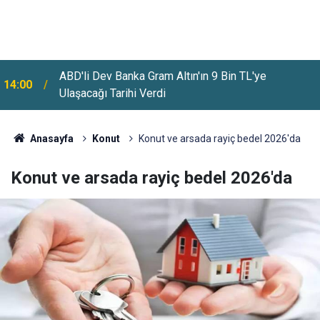
ABD'li Dev Banka Gram Altın'ın 9 Bin TL'ye
14:00
Ulaşacağı Tarihi Verdi
MSB KPSS'siz 15 Bin 500 Asker Alımı
13:36
Başvurularında Son Günler
Anasayfa
Konut
Konut ve arsada rayiç bedel 2026'da
Konut ve arsada rayiç bedel 2026'da