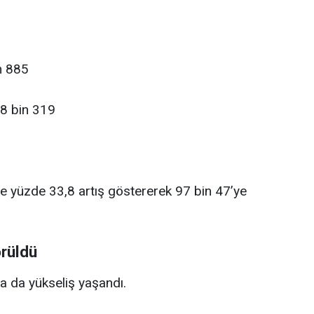
in 885
28 bin 319
mde yüzde 33,8 artış göstererek 97 bin 47’ye
örüldü
da da yükseliş yaşandı.