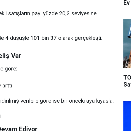
Ev
ekli satışların payı yüzde 20,3 seviyesine
üzde 4 düşüşle 101 bin 37 olarak gerçekleşti.
eliş Var
re göre:
TO
Sa
 arttı
ırılmış verilere göre ise bir önceki aya kıyasla:
i.
Devam Ediyor