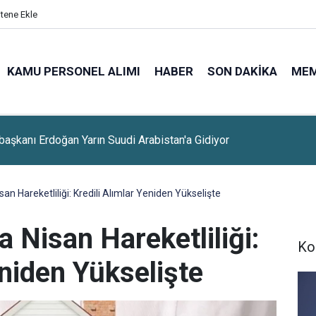
itene Ekle
KAMU PERSONEL ALIMI
HABER
SON DAKIKA
ME
lerine Sınavsız Personel Ve İşçi Alımı Başladı
san Hareketliliği: Kredili Alımlar Yeniden Yükselişte
a Nisan Hareketliliği:
Ko
eniden Yükselişte