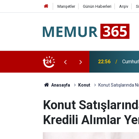
Manşetler
Günün Haberleri
Arşiv
S
di Arabistan'a Gidiyor
24
22:28
Huzurev
Anasayfa
Konut
Konut Satışlarında Ni
Konut Satışlarınd
Kredili Alımlar Y