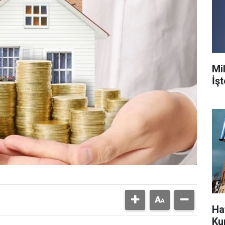
Mil
İş
Ha
Ku