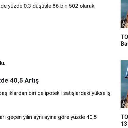
nemde yüzde 0,3 düşüşle 86 bin 502 olarak
TO
Ba
du.
zde 40,5 Artış
aşlıklardan biri de ipotekli satışlardaki yükseliş
TO
ları geçen yılın aynı ayına göre yüzde 40,5
13