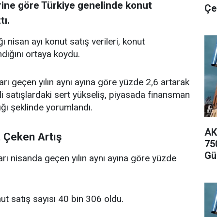
lerine göre Türkiye genelinde konut
Çe
tı.
ı nisan ayı konut satış verileri, konut
ndığını ortaya koydu.
rı geçen yılın aynı ayına göre yüzde 2,6 artarak
ili satışlardaki sert yükseliş, piyasada finansman
ığı şeklinde yorumlandı.
AK
t Çeken Artış
75
Gü
ları nisanda geçen yılın aynı ayına göre yüzde
ut satış sayısı 40 bin 306 oldu.