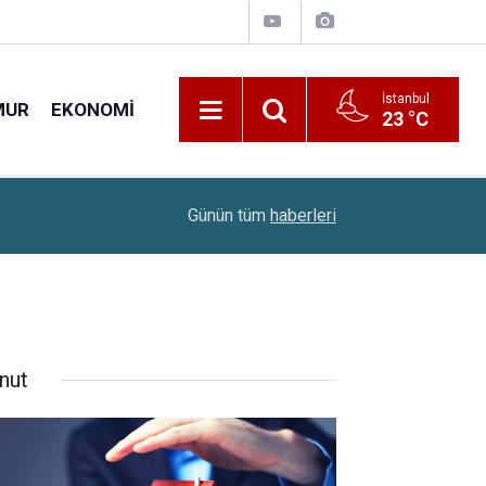
İstanbul
MUR
EKONOMI
23 °C
22:00
Sınavsız Ambulans Şoförü Ve İlk Acil Yardım Sağ
Günün tüm
haberleri
nut