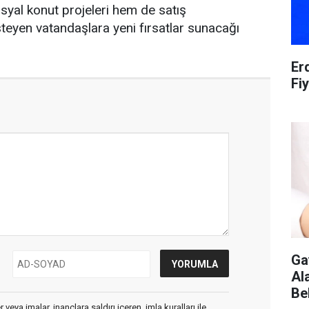
yal konut projeleri hem de satış
teyen vatandaşlara yeni fırsatlar sunacağı
Er
Fiy
Ga
Ala
Be
veya imalar, inançlara saldırı içeren, imla kuralları ile