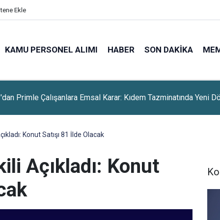
itene Ekle
KAMU PERSONEL ALIMI
HABER
SON DAKIKA
ME
es-Benz'ten Ağustos Ayına Özel Finansman Kampanyası
Açıkladı: Konut Satışı 81 İlde Olacak
ili Açıkladı: Konut
Ko
acak