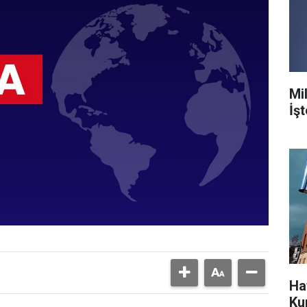
Mil
İş
Ha
Ku