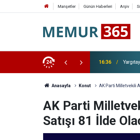
Manşetler
Günün Haberleri
Arşiv
S
a Emsal Karar: Kıdem Tazminatında Yeni Dönem
24
16:10
Merced
Anasayfa
Konut
AK Parti Milletvekili 
AK Parti Milletvek
Satışı 81 İlde Ol