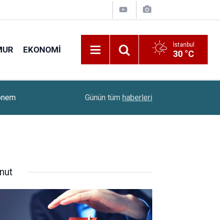
İstanbul
MUR
EKONOMI
30 °C
15:46
Altın Ve Gümüşte Sert Yükseliş
Günün tüm
haberleri
nut