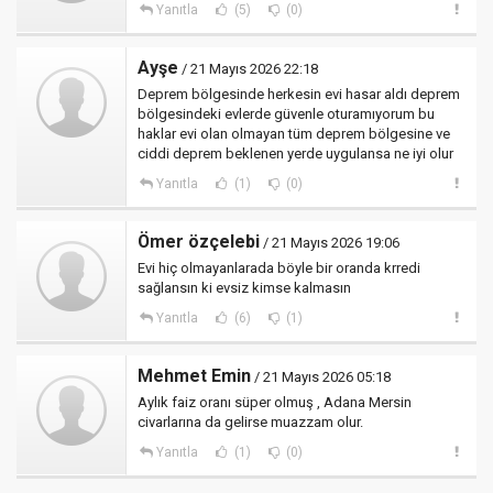
Yanıtla
(5)
(0)
Ayşe
/ 21 Mayıs 2026 22:18
Deprem bölgesinde herkesin evi hasar aldı deprem
bölgesindeki evlerde güvenle oturamıyorum bu
haklar evi olan olmayan tüm deprem bölgesine ve
ciddi deprem beklenen yerde uygulansa ne iyi olur
Yanıtla
(1)
(0)
Ömer özçelebi
/ 21 Mayıs 2026 19:06
Evi hiç olmayanlarada böyle bir oranda krredi
sağlansın ki evsiz kimse kalmasın
Yanıtla
(6)
(1)
Mehmet Emin
/ 21 Mayıs 2026 05:18
Aylık faiz oranı süper olmuş , Adana Mersin
civarlarına da gelirse muazzam olur.
Yanıtla
(1)
(0)