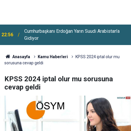
Cumhurbaşkanı Erdoğan Yarın Suudi Arabistan'a
22:56
Huzurevlerine Sınavsız Personel Ve İşçi Alımı
Gidiyor
22:28
Başladı
Anasayfa
Kamu Haberleri
KPSS 2024 iptal olur mu
sorusuna cevap geldi
KPSS 2024 iptal olur mu sorusuna
cevap geldi