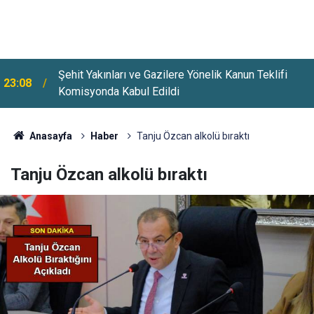
Şehit Yakınları ve Gazilere Yönelik Kanun Teklifi
23:08
Üsküdar'da Bazı Yollar 5-7 Ağustos Tarihlerinde
Komisyonda Kabul Edildi
22:26
Trafiğe Kapatılacak
Anasayfa
Haber
Tanju Özcan alkolü bıraktı
Tanju Özcan alkolü bıraktı