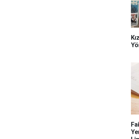
Kı
Yö
Fa
Ye