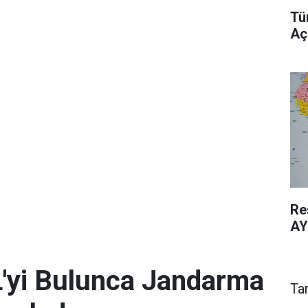
Tü
Aç
Re
AY
L'yi Bulunca Jandarma
Ta