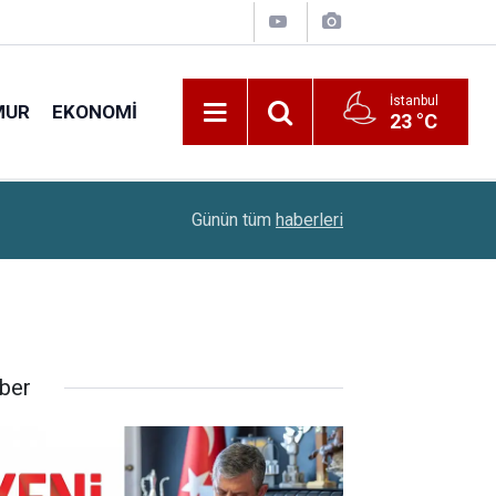
İstanbul
MUR
EKONOMI
23 °C
22:28
Huzurevlerine Sınavsız Personel Ve İşçi Alımı B
Günün tüm
haberleri
ber