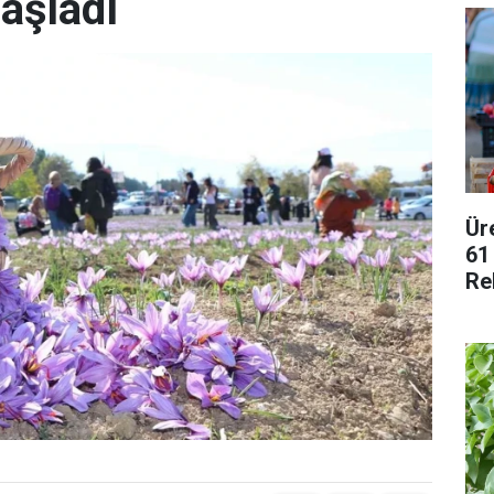
aşladı
Ür
61
Re