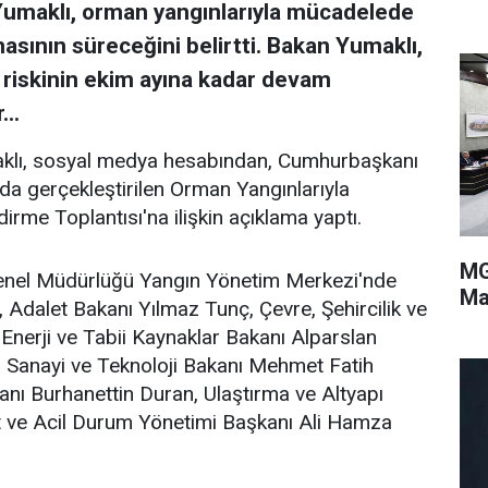
umaklı, orman yangınlarıyla mücadelede
asının süreceğini belirtti. Bakan Yumaklı,
n riskinin ekim ayına kadar devam
...
klı, sosyal medya hesabından, Cumhurbaşkanı
da gerçekleştirilen Orman Yangınlarıyla
me Toplantısı'na ilişkin açıklama yaptı.
MG
Genel Müdürlüğü Yangın Yönetim Merkezi'nde
Ma
a, Adalet Bakanı Yılmaz Tunç, Çevre, Şehircilik ve
 Enerji ve Tabii Kaynaklar Bakanı Alparslan
ya, Sanayi ve Teknoloji Bakanı Mehmet Fatih
anı Burhanettin Duran, Ulaştırma ve Altyapı
et ve Acil Durum Yönetimi Başkanı Ali Hamza