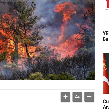
YE
Ba
Cu
Ar