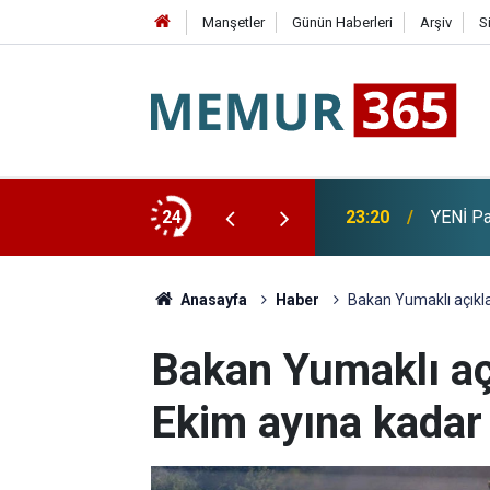
Manşetler
Günün Haberleri
Arşiv
S
 Bağış Tutarı Açıklandı
24
22:56
Cumhurb
Anasayfa
Haber
Bakan Yumaklı açıkla
Bakan Yumaklı açı
Ekim ayına kada