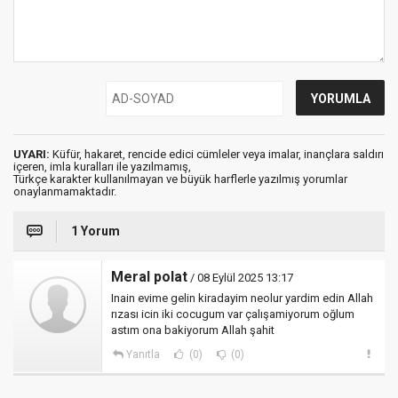
UYARI:
Küfür, hakaret, rencide edici cümleler veya imalar, inançlara saldırı
içeren, imla kuralları ile yazılmamış,
Türkçe karakter kullanılmayan ve büyük harflerle yazılmış yorumlar
onaylanmamaktadır.
1 Yorum
Meral polat
/ 08 Eylül 2025 13:17
Inain evime gelin kiradayim neolur yardim edin Allah
rızası icin iki cocugum var çalışamiyorum oğlum
astım ona bakiyorum Allah şahit
Yanıtla
(0)
(0)