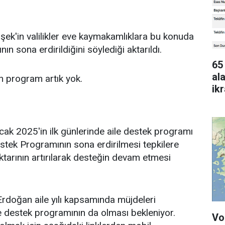
k'in valilikler eve kaymakamlıklara bu konuda
ın sona erdirildiğini söylediği aktarıldı.
65
al
n program artık yok.
ik
ge
 Ancak 2025'in ilk günlerinde aile destek programı
estek Programının sona erdirilmesi tepkilere
tarının artırılarak desteğin devam etmesi
oğan aile yılı kapsamında müjdeleri
e destek programının da olması bekleniyor.
Vo