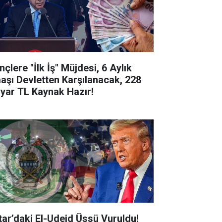
çlere "İlk İş" Müjdesi, 6 Aylık
aşı Devletten Karşılanacak, 228
lyar TL Kaynak Hazır!
tar’daki El-Udeid Üssü Vuruldu!