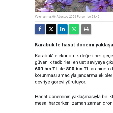
Yayınlanma:
06 Ağustos 2026 Perşembe 23:46
Karabük'te hasat dönemi yaklaşan 
Karabük'te ekonomik değeri her geçen 
güvenlik tedbirleri en üst seviyeye çıka
600 bin TL ile 800 bin TL
arasında de
korunması amacıyla jandarma ekipleri
devriye görevi yürütüyor.
Hasat döneminin yaklaşmasıyla birlikt
mesai harcarken, zaman zaman drone de