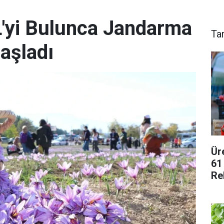
L'yi Bulunca Jandarma
Ta
aşladı
Ür
61
Re