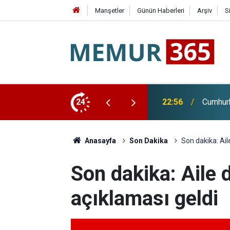
Manşetler
Günün Haberleri
Arşiv
S
di Arabistan'a Gidiyor
24
22:28
Huzurev
Anasayfa
Son Dakika
Son dakika: Ail
Son dakika: Aile 
açıklaması geldi