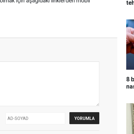
olmak için aşağıdaki linklerden mobil
teh
8 
nas