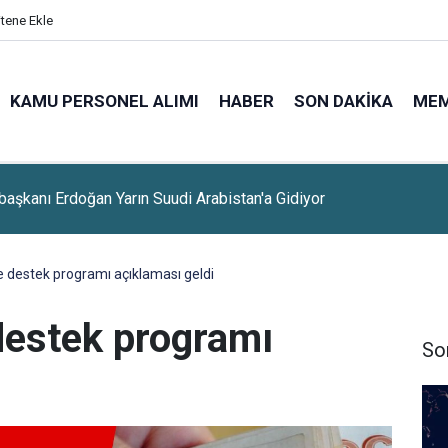
itene Ekle
KAMU PERSONEL ALIMI
HABER
SON DAKIKA
ME
lerine Sınavsız Personel Ve İşçi Alımı Başladı
e destek programı açıklaması geldi
destek programı
So