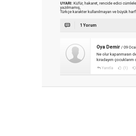
UYARI:
Küfür, hakaret, rencide edici cümleler 
yazılmamış,
Türkçe karakter kullanılmayan ve büyük har
1 Yorum
Oya Demir
/ 09 Oca
Ne olur kapanmasın de
kiradayım çocuklarım 
Yanıtla
(1)