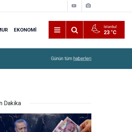
İstanbul
MUR
EKONOMI
23 °C
22:00
Sınavsız Ambulans Şoförü Ve İlk Acil Yardım Sağ
Günün tüm
haberleri
n Dakika