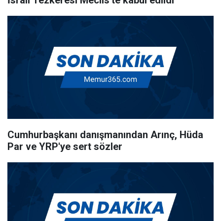
İsrail Tezkeresi Meclis'te kabul edildi
Cumhurbaşkanı danışmanından Arınç, Hüda
Par ve YRP'ye sert sözler