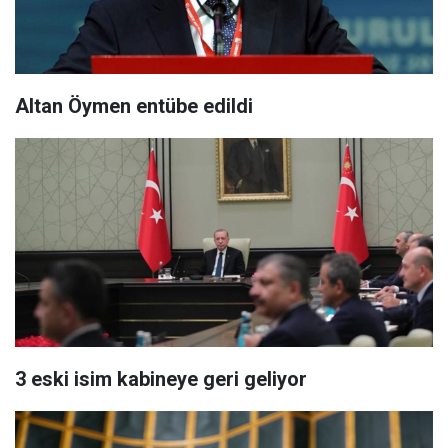
Altan Öymen entübe edildi
3 eski isim kabineye geri geliyor