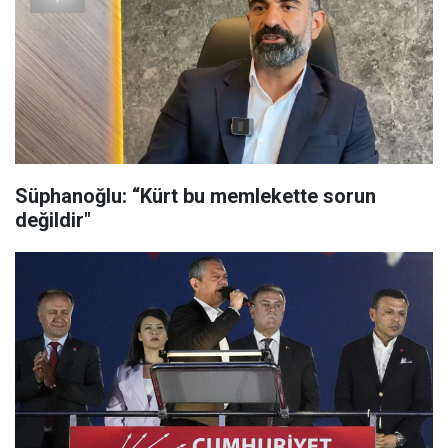
Süphanoğlu: “Kürt bu memlekette sorun
değildir"