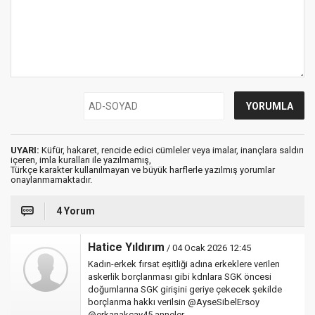
UYARI:
Küfür, hakaret, rencide edici cümleler veya imalar, inançlara saldırı
içeren, imla kuralları ile yazılmamış,
Türkçe karakter kullanılmayan ve büyük harflerle yazılmış yorumlar
onaylanmamaktadır.
4 Yorum
Hatice Yıldırım
/ 04 Ocak 2026 12:45
Kadın-erkek fırsat eşitliği adına erkeklere verilen
askerlik borçlanması gibi kdnlara SGK öncesi
doğumlarına SGK girişini geriye çekecek şekilde
borçlanma hakkı verilsin @AyseSibelErsoy
@erkanakcay45 anneler