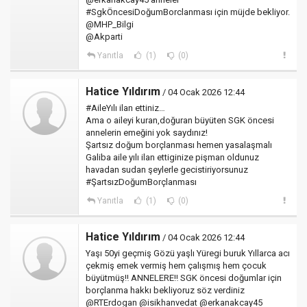
#SgkÖncesiDoğumBorclanması için müjde bekliyor.
@MHP_Bilgi
@Akparti
Yanıtla
(1)
(0)
Hatice Yıldırım
/ 04 Ocak 2026 12:44
#AileYılı ilan ettiniz…
Ama o aileyi kuran,doğuran büyüten SGK öncesi
annelerin emeğini yok saydınız!
Şartsız doğum borçlanması hemen yasalaşmalı
Galiba aile yılı ilan ettiginize pişman oldunuz
havadan sudan şeylerle gecistiriyorsunuz
#ŞartsızDoğumBorçlanması
Yanıtla
(1)
(0)
Hatice Yıldırım
/ 04 Ocak 2026 12:44
Yaşı 50yi geçmiş Gözü yaşlı Yüregi buruk Yıllarca acı
çekmiş emek vermiş hem çalışmış hem çocuk
büyütmüş‼️ ANNELERE‼️ SGK öncesi doğumlar için
borçlanma hakkı bekliyoruz söz verdiniz
@RTErdogan @isikhanvedat @erkanakcay45