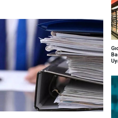
Gı
Ba
Uy