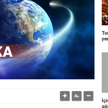
To
ye
İç
gö