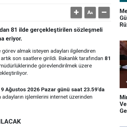
Me
Gü
Rü
dan 81 ilde gerçekleştirilen sözleşmeli
a eriyor.
görev almak isteyen adayları ilgilendiren
artık son saatlere girildi. Bakanlık tarafından
81
e müdürlüklerinde görevlendirilmek üzere
leştiriliyor.
r
9 Ağustos 2026 Pazar günü saat 23.59'da
dayların işlemlerini internet üzerinden
Mi
Ve
Ge
ILACAK