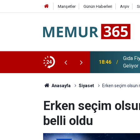
Manşetler
Günün Haberleri
Arşiv
S
Gıda Fi
R'da 85 Bin 825 İşçi Alımı Yapılıyor
24
18:46
Geliyor
Anasayfa
Siyaset
Erken seçim olsun m
Erken seçim olsu
belli oldu