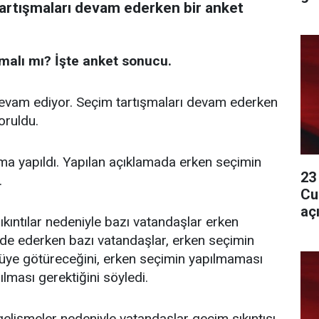
tartışmaları devam ederken bir anket
malı mı? İşte anket sonucu.
devam ediyor. Seçim tartışmaları devam ederken
oruldu.
ma yapıldı. Yapılan açıklamada erken seçimin
23
.
Cu
aç
ntılar nedeniyle bazı vatandaşlar erken
ade ederken bazı vatandaşlar, erken seçimin
ye götüreceğini, erken seçimin yapılmaması
lması gerektiğini söyledi.
elişmeler nedeniyle vatandaşlar geçim sıkıntısı