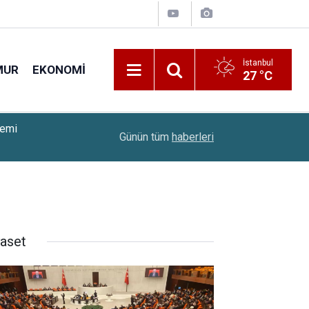
İstanbul
MUR
EKONOMI
27 °C
temi
18:20
UBS'den Altın İçin Rekor Tahmin Geldi
Günün tüm
haberleri
yaset