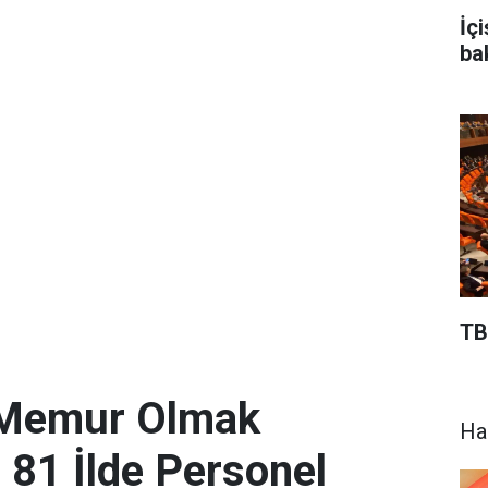
İç
ba
TB
 Memur Olmak
Ha
: 81 İlde Personel