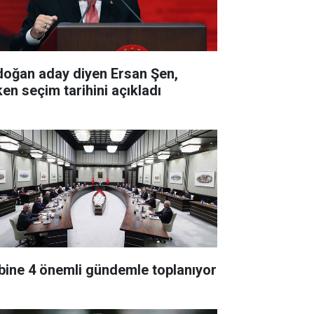
doğan aday diyen Ersan Şen,
ken seçim tarihini açıkladı
bine 4 önemli gündemle toplanıyor