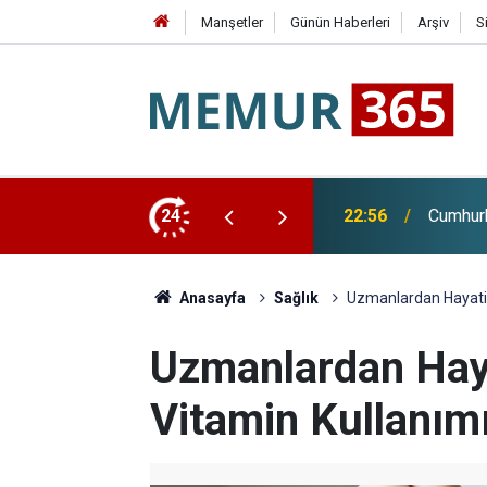
Manşetler
Günün Haberleri
Arşiv
S
di Arabistan'a Gidiyor
24
22:28
Huzurev
Anasayfa
Sağlık
Uzmanlardan Hayati U
Uzmanlardan Hayat
Vitamin Kullanımı