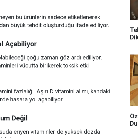
meyen bu ürünlerin sadece etiketlenerek
ndan büyük tehdit oluşturduğu ifade ediliyor.
Te
Di
l Açabiliyor
 olabileceği çoğu zaman göz ardı ediliyor.
aminleri vücutta birikerek toksik etki
mini fazlalığı. Aşırı D vitamini alımı, kandaki
rde hasara yol açabiliyor.
Öz
sum Değil
Du
 suda eriyen vitaminler de yüksek dozda