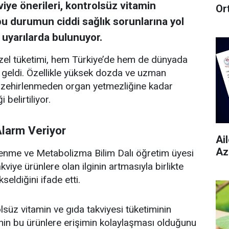
iye önerileri, kontrolsüz vitamin
Or
 bu durumun ciddi sağlık sorunlarına yol
uyarılarda bulunuyor.
güzel tüketimi, hem Türkiye’de hem de dünyada
e geldi. Özellikle yüksek dozda ve uzman
n, zehirlenmeden organ yetmezliğine kadar
belirtiliyor.
Alarm Veriyor
Ai
Az
enme ve Metabolizma Bilim Dalı öğretim üyesi
kviye ürünlere olan ilginin artmasıyla birlikte
seldiğini ifade etti.
olsüz vitamin ve gıda takviyesi tüketiminin
nin bu ürünlere erişimin kolaylaşması olduğunu