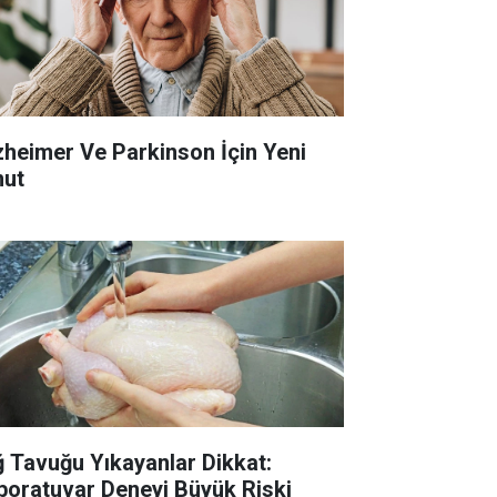
zheimer Ve Parkinson İçin Yeni
ut
ğ Tavuğu Yıkayanlar Dikkat:
boratuvar Deneyi Büyük Riski