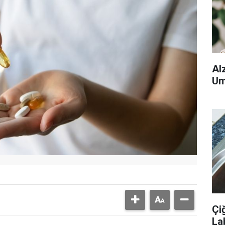
Al
Um
Çi
La