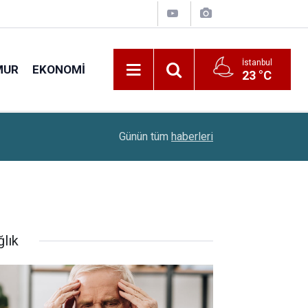
İstanbul
MUR
EKONOMI
23 °C
22:00
Sınavsız Ambulans Şoförü Ve İlk Acil Yardım Sağ
Günün tüm
haberleri
ğlık