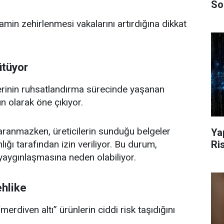
So
in zehirlenmesi vakalarını artırdığına dikkat
ütüyor
lerinin ruhsatlandırma sürecinde yaşanan
n olarak öne çıkıyor.
 aranmazken, üreticilerin sunduğu belgeler
Ya
Ri
ı tarafından izin veriliyor. Bu durum,
yaygınlaşmasına neden olabiliyor.
ehlike
erdiven altı” ürünlerin ciddi risk taşıdığını