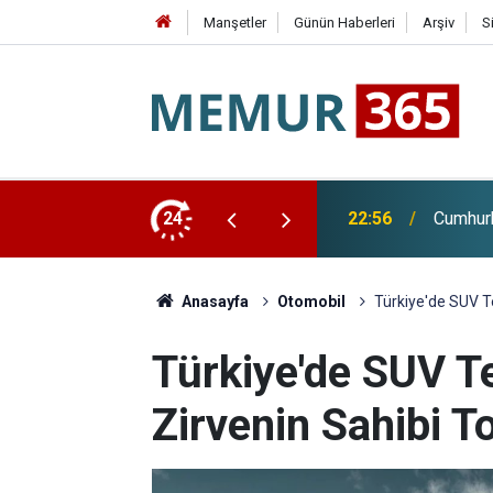
Manşetler
Günün Haberleri
Arşiv
S
di Arabistan'a Gidiyor
24
22:28
Huzurev
Anasayfa
Otomobil
Türkiye'de SUV Te
Türkiye'de SUV Te
Zirvenin Sahibi 