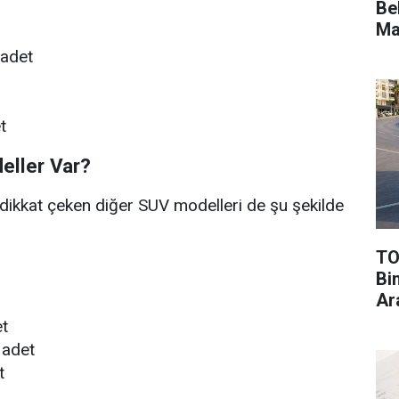
Be
Ma
 adet
t
eller Var?
a dikkat çeken diğer SUV modelleri de şu şekilde
TO
Bi
Ar
t
 adet
t