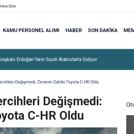
itene Ekle
KAMU PERSONEL ALIMI
HABER
SON DAKIKA
ME
lerine Sınavsız Personel Ve İşçi Alımı Başladı
rcihleri Değişmedi: Zirvenin Sahibi Toyota C-HR Oldu
rcihleri Değişmedi:
Ot
Toyota C-HR Oldu