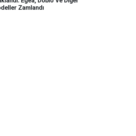
ıklandı: Egea, Doblo Ve Diğer
deller Zamlandı