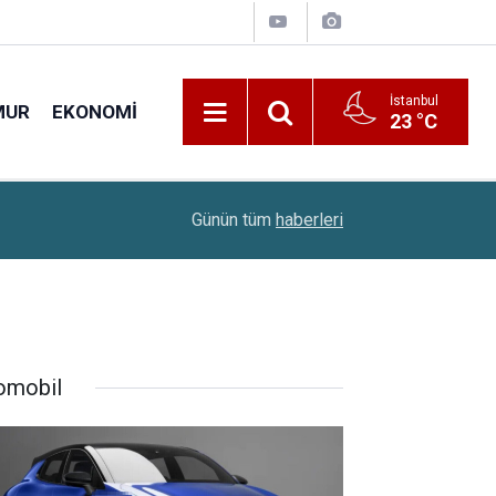
İstanbul
MUR
EKONOMI
23 °C
22:00
Sınavsız Ambulans Şoförü Ve İlk Acil Yardım Sağ
Günün tüm
haberleri
omobil