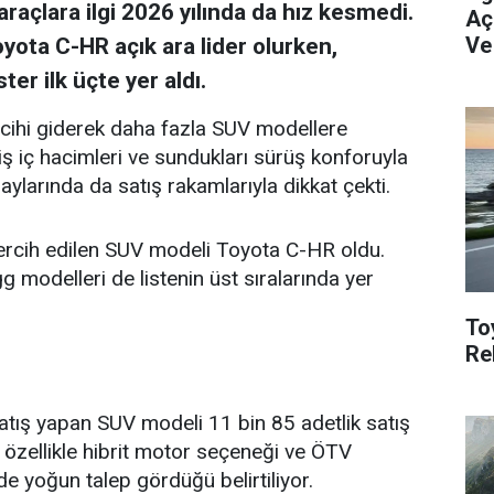
açlara ilgi 2026 yılında da hız kesmedi.
Aç
Ve
oyota C-HR açık ara lider olurken,
r ilk üçte yer aldı.
ercihi giderek daha fazla SUV modellere
iş iç hacimleri ve sundukları sürüş konforuyla
 aylarında da satış rakamlarıyla dikkat çekti.
 tercih edilen SUV modeli Toyota C-HR oldu.
modelleri de listenin üst sıralarında yer
To
Re
ı
atış yapan SUV modeli 11 bin 85 adetlik satış
özellikle hibrit motor seçeneği ve ÖTV
de yoğun talep gördüğü belirtiliyor.