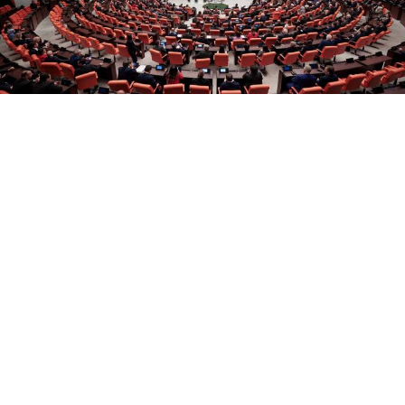
Yayınlanma:
10 Ağustos 2026 Pazartesi 00:06
TBMM Genel Kurulu'nda şehit aileleri ve gazilerin
haklarına yönelik çeşitli düzenlemeler içeren kanun
teklifi kabul edildi.
Türkiye Büyük Millet Meclisi (TBMM) Genel
Kurulu'nda, şehit aileleri ve gazilerin haklarına yönelik
düzenlemeleri içeren
Bazı Kanunlarda Değişiklik
Yapılmasına Dair Kanun Teklifi
görüşüldü.