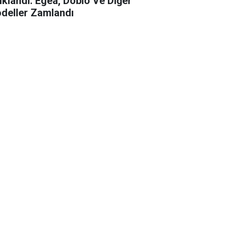
ıklandı: Egea, Doblo Ve Diğer
deller Zamlandı