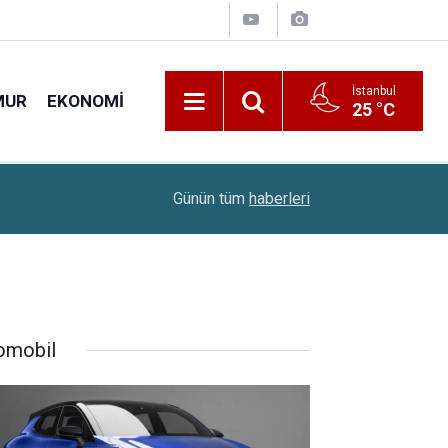
İstanbul
MUR
EKONOMI
25 °C
2026-2027 MEB Takvimi Açıklandı: Okullar Ne Za
20:10
Günün tüm
haberleri
Zaman?
omobil