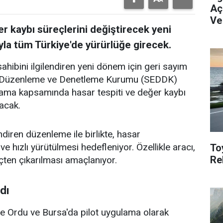
Aç
Ve
r kaybı süreçlerini değiştirecek yeni
la tüm Türkiye'de yürürlüğe girecek.
ahibini ilgilendiren yeni dönem için geri sayım
ilik Düzenleme ve Denetleme Kurumu (SEDDK)
ulama kapsamında hasar tespiti ve değer kaybı
lacak.
ndiren düzenleme ile birlikte, hasar
e hızlı yürütülmesi hedefleniyor. Özellikle aracı,
To
Re
çten çıkarılması amaçlanıyor.
dı
nde Ordu ve Bursa'da pilot uygulama olarak