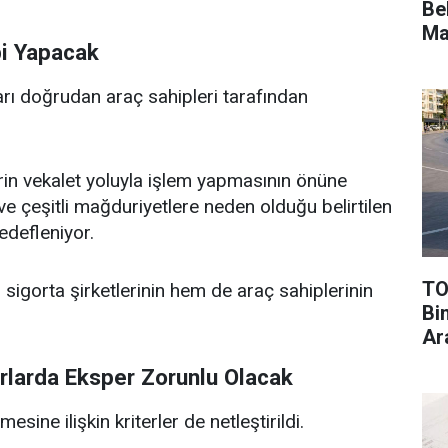
Be
Ma
bi Yapacak
arı doğrudan araç sahipleri tarafından
rin vekalet yoluyla işlem yapmasının önüne
n ve çeşitli mağduriyetlere neden olduğu belirtilen
edefleniyor.
TO
igorta şirketlerinin hem de araç sahiplerinin
Bi
Ar
arlarda Eksper Zorunlu Olacak
ine ilişkin kriterler de netleştirildi.