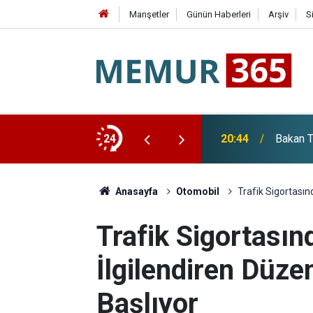
Manşetler
Günün Haberleri
Arşiv
S
: 8 Maddelik Bildiri Yayımlandı
24
20:44
Bakan T
Anasayfa
Otomobil
Trafik Sigortası
Trafik Sigortasın
İlgilendiren Düz
Başlıyor