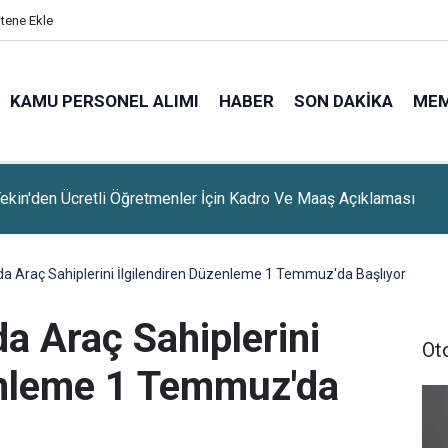
itene Ekle
KAMU PERSONEL ALIMI
HABER
SON DAKIKA
ME
ekin'den Ücretli Öğretmenler İçin Kadro Ve Maaş Açıklaması
nda Araç Sahiplerini İlgilendiren Düzenleme 1 Temmuz'da Başlıyor
da Araç Sahiplerini
Ot
enleme 1 Temmuz'da