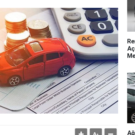
Re
Aç
Me
Ağ