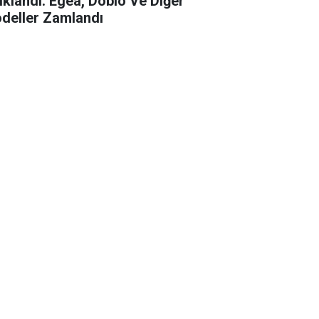
ıklandı: Egea, Doblo Ve Diğer
deller Zamlandı