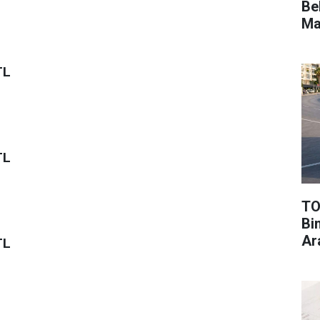
Be
Ma
TL
TL
TO
Bi
Ar
TL