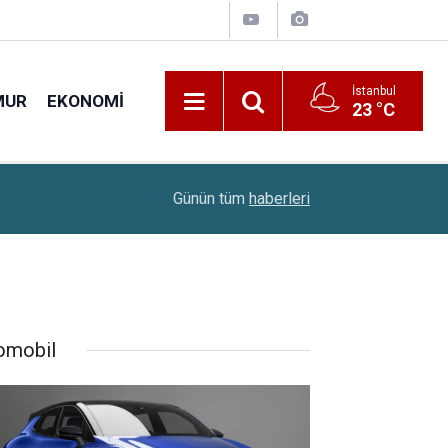
İstanbul
MUR
EKONOMI
23 °C
22:00
Sınavsız Ambulans Şoförü Ve İlk Acil Yardım Sağ
Günün tüm
haberleri
omobil