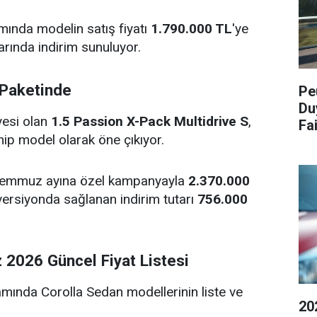
nda modelin satış fiyatı
1.790.000 TL
'ye
arında indirim sunuluyor.
 Paketinde
Pe
Du
yesi olan
1.5 Passion X-Pack Multidrive S
,
Fa
ip model olarak öne çıkıyor.
Temmuz ayına özel kampanyayla
2.370.000
versiyonda sağlanan indirim tutarı
756.000
2026 Güncel Fiyat Listesi
mında Corolla Sedan modellerinin liste ve
20