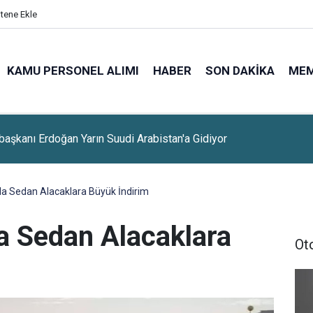
itene Ekle
KAMU PERSONEL ALIMI
HABER
SON DAKIKA
ME
lerine Sınavsız Personel Ve İşçi Alımı Başladı
la Sedan Alacaklara Büyük İndirim
la Sedan Alacaklara
Ot