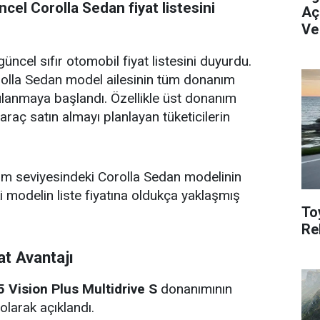
el Corolla Sedan fiyat listesini
Aç
Ve
cel sıfır otomobil fiyat listesini duyurdu.
lla Sedan model ailesinin tüm donanım
ulanmaya başlandı. Özellikle üst donanım
 araç satın almayı planlayan tüketicilerin
 seviyesindeki Corolla Sedan modelinin
eki modelin liste fiyatına oldukça yaklaşmış
To
Re
at Avantajı
5 Vision Plus Multidrive S
donanımının
olarak açıklandı.