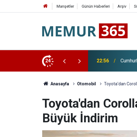
Manşetler
Günün Haberleri
Arşiv
S
di Arabistan'a Gidiyor
24
22:28
Huzurev
Anasayfa
Otomobil
Toyota'dan Corol
Toyota'dan Corol
Büyük İndirim