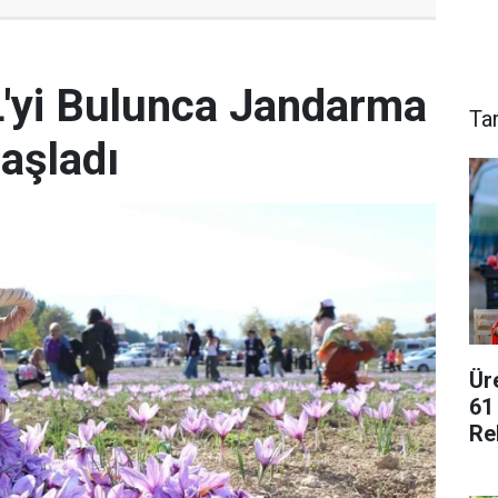
L'yi Bulunca Jandarma
Ta
aşladı
Ür
61
Re