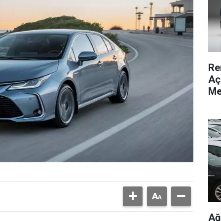
Re
Aç
Me
Ağ