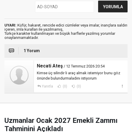
UYARI:
Küfür, hakaret, rencide edici cümleler veya imalar, inançlara saldırı
içeren, imla kuralları ile yazılmamış,
Türkçe karakter kullanılmayan ve büyük harflerle yazılmış yorumlar
onaylanmamaktadır.
1 Yorum
Necati Ateş
/ 12 Temmuz 2026 20:54
Kimse üç silindir li araç almak istemiyor bunu göz
önünde bulundurmaladını istiyorum
Yanıtla
(0)
(0)
Uzmanlar Ocak 2027 Emekli Zammı
Tahminini Açıkladı