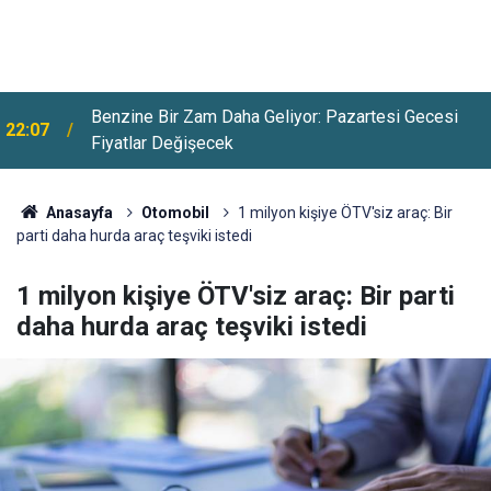
Benzine Bir Zam Daha Geliyor: Pazartesi Gecesi
22:07
Fiyatlar Değişecek
Çerçeve Yasanın Meclis'e Ne Zaman Geleceği Belli
21:38
Oldu
Anasayfa
Otomobil
1 milyon kişiye ÖTV'siz araç: Bir
parti daha hurda araç teşviki istedi
1 milyon kişiye ÖTV'siz araç: Bir parti
daha hurda araç teşviki istedi