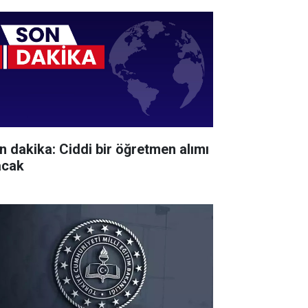
n dakika: Ciddi bir öğretmen alımı
acak