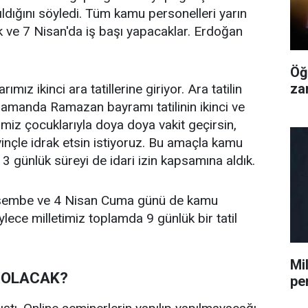
ıldığını söyledi. Tüm kamu personelleri yarın
ek ve 7 Nisan'da iş başı yapacaklar. Erdoğan
Öğ
za
mız ikinci ara tatillerine giriyor. Ara tatilin
 zamanda Ramazan bayramı tatilinin ikinci ve
imiz çocuklarıyla doya doya vakit geçirsin,
evinçle idrak etsin istiyoruz. Bu amaçla kamu
 3 günlük süreyi de idari izin kapsamına aldık.
rşembe ve 4 Nisan Cuma günü de kamu
öylece milletimiz toplamda 9 günlük bir tatil
Mi
 OLACAK?
pe