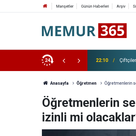
Manşetler
Günün Haberleri
Arşiv
S
ında 9 Günlük Bağış Tutarını Açıkladı
24
22:10
Çiftçil
Anasayfa
Öğretmen
Öğretmenlerin sem
Öğretmenlerin se
izinli mi olacakla