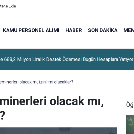
itene Ekle
KAMU PERSONEL ALIMI
HABER
SON DAKIKA
ME
ere 688,2 Milyon Liralık Destek Ödemesi Bugün Hesaplara Yatıyor
inerleri olacak mı, izinli mi olacaklar?
minerleri olacak mı,
Öğ
r?