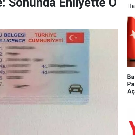
: Sonunda Ehliyette O
Ha
Ba
Pa
Aç