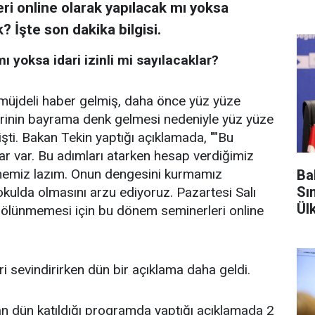
ri online olarak yapılacak mı yoksa
? İşte son dakika bilgisi.
 yoksa idari izinli mi sayılacaklar?
müjdeli haber gelmiş, daha önce yüz yüze
rlerinin bayrama denk gelmesi nedeniyle yüz yüze
mişti. Bakan Tekin yaptığı açıklamada, ""Bu
ar var. Bu adımları atarken hesap verdiğimiz
ilmemiz lazım. Onun dengesini kurmamız
Ba
Sı
kulda olmasını arzu ediyoruz. Pazartesi Salı
Ül
bölünmemesi için bu dönem seminerleri online
i sevindirirken dün bir açıklama daha geldi.
 dün katıldığı programda yaptığı açıklamada 2