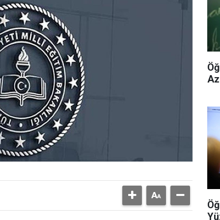
Öğ
Az
Öğ
Yü