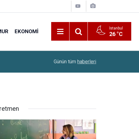
İstanbul
MUR
EKONOMI
26 °C
Meteoroloji'den Hafta Sonu Uyarısı: Sağanak Yağ
21:46
Günün tüm
haberleri
Olacak
retmen