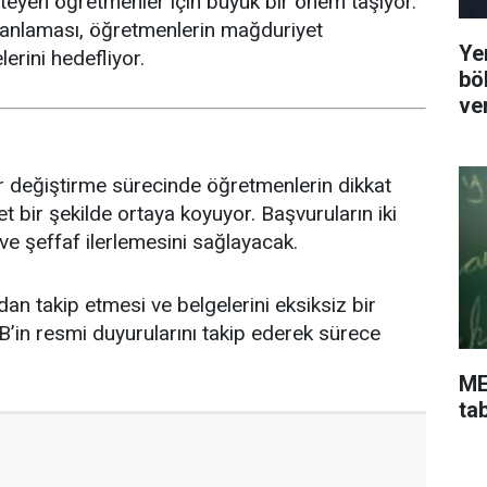
steyen öğretmenler için büyük bir önem taşıyor.
planlaması, öğretmenlerin mağduriyet
Ye
erini hedefliyor.
bö
ve
yer değiştirme sürecinde öğretmenlerin dikkat
net bir şekilde ortaya koyuyor. Başvuruların iki
ve şeffaf ilerlemesini sağlayacak.
an takip etmesi ve belgelerini eksiksiz bir
’in resmi duyurularını takip ederek sürece
ME
ta