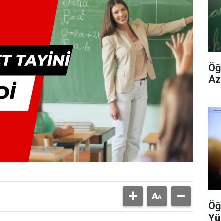
Öğ
Az
Öğ
Yü