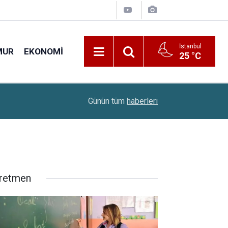
İstanbul
MUR
EKONOMI
25 °C
20:44
Bakan Tekin'den Ücretli Öğretmenler İçin Kadro
Günün tüm
haberleri
retmen