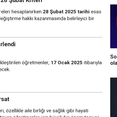
28 Şubat Kriteri
üreleri hesaplanırken
28 Şubat 2025 tarihi
esas
değiştirme hakkı kazanmasında belirleyici bir
rlendi
So
leştirilen öğretmenler,
17 Ocak 2025
itibarıyla
ol
ecek.
rsat
 özellikle aile birliği ve sağlık gibi hayati