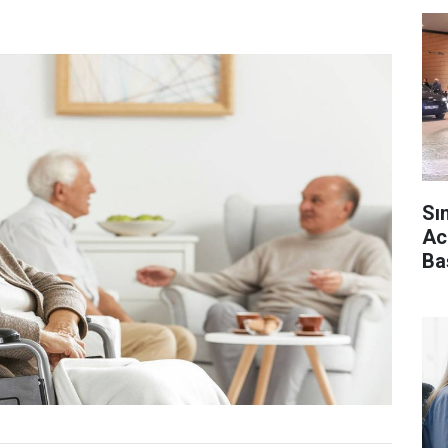
Sı
Ac
Ba