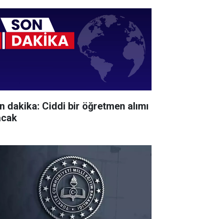
n dakika: Ciddi bir öğretmen alımı
acak