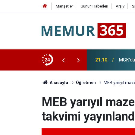
Manşetler
Günün Haberleri
Arşiv
S
abul Kayıt Görevlisi Alımı Başladı
24
21:10
MGK'dan
Anasayfa
Öğretmen
MEB yarıyıl maze
MEB yarıyıl mazer
takvimi yayınland