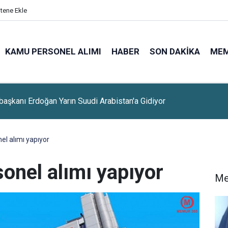
itene Ekle
KAMU PERSONEL ALIMI
HABER
SON DAKIKA
ME
lerine Sınavsız Personel Ve İşçi Alımı Başladı
l alımı yapıyor
onel alımı yapıyor
Me