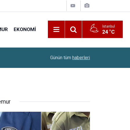
İstanbul
MUR
EKONOMI
24 °C
22:00
Sınavsız Ambulans Şoförü Ve İlk Acil Yardım Sağ
Günün tüm
haberleri
mur