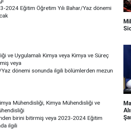
ği
023-2024 Eğitim Öğretim Yılı Bahar/Yaz dönemi
acak
Mi
Si
iği ve Uygulamalı Kimya veya Kimya ve Süreç
rmiş veya
/Yaz dönemi sonunda ilgili bölümlerden mezun
imya Mühendisliği, Kimya Mühendisliği ve
Ma
Al
hendisliği
Şa
nden birini bitirmiş veya 2023-2024 Eğitim
a ilgili