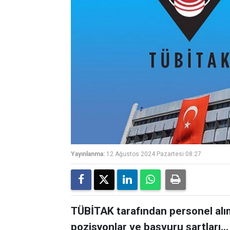
Yayınlanma:
12 Ağustos 2024 Pazartesi 08:27
TÜBİTAK tarafından personel alım 
pozisyonlar ve başvuru şartları...