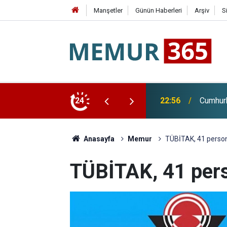
Manşetler
Günün Haberleri
Arşiv
S
24
22:28
Huzurev
Anasayfa
Memur
TÜBİTAK, 41 persone
TÜBİTAK, 41 pers