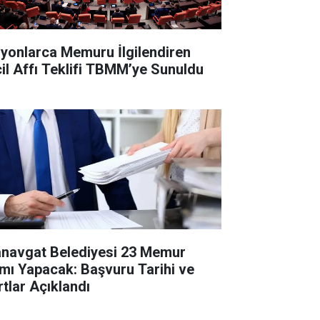
lyonlarca Memuru İlgilendiren
cil Affı Teklifi TBMM’ye Sunuldu
navgat Belediyesi 23 Memur
ımı Yapacak: Başvuru Tarihi ve
rtlar Açıklandı