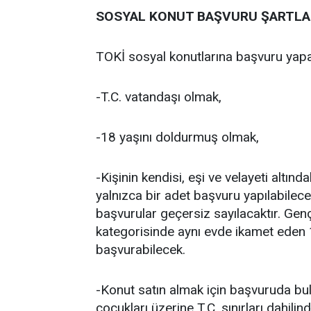
SOSYAL KONUT BAŞVURU ŞARTLAR
TOKİ sosyal konutlarına başvuru yapa
-T.C. vatandaşı olmak,
-18 yaşını doldurmuş olmak,
-Kişinin kendisi, eşi ve velayeti altın
yalnızca bir adet başvuru yapılabilec
başvurular geçersiz sayılacaktır. Ge
kategorisinde aynı evde ikamet eden 1
başvurabilecek.
-Konut satın almak için başvuruda bulun
çocukları üzerine T.C. sınırları dahili