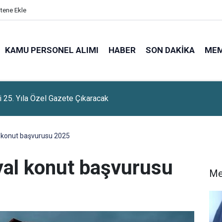
itene Ekle
KAMU PERSONEL ALIMI
HABER
SON DAKIKA
ME
i 25. Yıla Özel Gazete Çıkaracak
 konut başvurusu 2025
yal konut başvurusu
Me