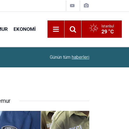
İstanbul
MUR
EKONOMI
29 °C
17:12
Milyonlarca Ev Sahibini İlgilendiriyor: İşte 202
Günün tüm
haberleri
mur