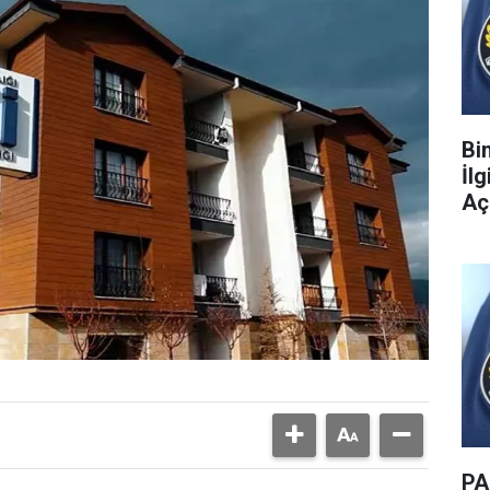
Bi
İl
Aç
PA