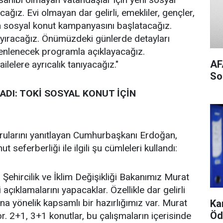
ız. Evi olmayan dar gelirli, emekliler, gençler,
için sosyal konut kampanyasını başlatacağız.
yıracağız. Önümüzdeki günlerde detayları
zenlenecek programla açıklayacağız.
AF
lelere ayrıcalık tanıyacağız."
So
DI: TOKİ SOSYAL KONUT İÇİN
rularını yanıtlayan Cumhurbaşkanı Erdoğan,
 seferberliği ile ilgili şu cümleleri kullandı:
ehircilik ve İklim Değişikliği Bakanımız Murat
açıklamalarını yapacaklar. Özellikle dar gelirli
na yönelik kapsamlı bir hazırlığımız var. Murat
Ka
Öd
or. 2+1, 3+1 konutlar, bu çalışmaların içerisinde