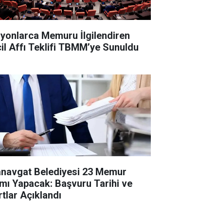
lyonlarca Memuru İlgilendiren
cil Affı Teklifi TBMM’ye Sunuldu
navgat Belediyesi 23 Memur
ımı Yapacak: Başvuru Tarihi ve
rtlar Açıklandı