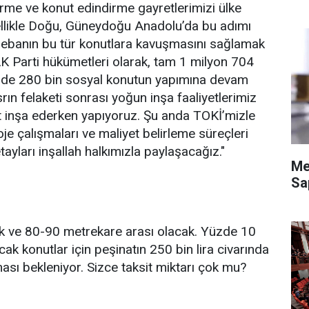
dirme ve konut edindirme gayretlerimizi ülke
ellikle Doğu, Güneydoğu Anadolu’da bu adımı
urebanın bu tür konutlara kavuşmasını sağlamak
K Parti hükümetleri olarak, tam 1 milyon 704
linde 280 bin sosyal konutun yapımına devam
rın felaketi sonrası yoğun inşa faaliyetlerimiz
 inşa ederken yapıyoruz. Şu anda TOKİ’mizle
oje çalışmaları ve maliyet belirleme süreçleri
ları inşallah halkımızla paylaşacağız."
Me
Sa
ak ve 80-90 metrekare arası olacak. Yüzde 10
cak konutlar için peşinatın 250 bin lira civarında
lması bekleniyor. Sizce taksit miktarı çok mu?