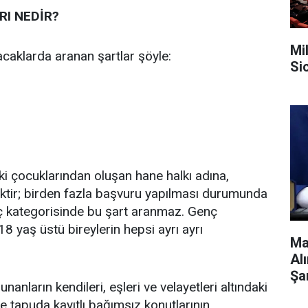
I NEDİR?
Mi
caklarda aranan şartlar şöyle:
Si
daki çocuklarından oluşan hane halkı adına,
ektir; birden fazla başvuru yapılması durumunda
nç kategorisinde bu şart aranmaz. Genç
8 yaş üstü bireylerin hepsi ayrı ayrı
Ma
Al
Şa
anların kendileri, eşleri ve velayetleri altındaki
nde tapuda kayıtlı bağımsız konutlarının