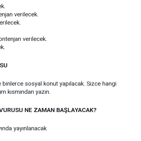
ek.
njan verilecek.
erilecek.
kontenjan verilecek.
ek.
USU
 binlerce sosyal konut yapılacak. Sizce hangi
rum kısmından yazın.
ŞVURUSU NE ZAMAN BAŞLAYACAK?
ında yayınlanacak