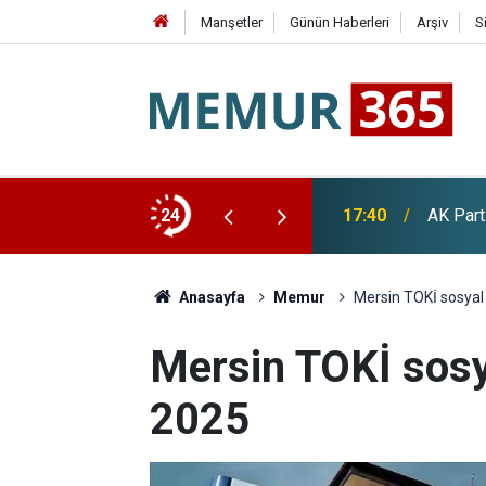
Manşetler
Günün Haberleri
Arşiv
S
riye, Ürdün ve Suudi Arabistan'ı Birleştirecek
24
17:40
AK Part
Anasayfa
Memur
Mersin TOKİ sosyal
Mersin TOKİ sos
2025