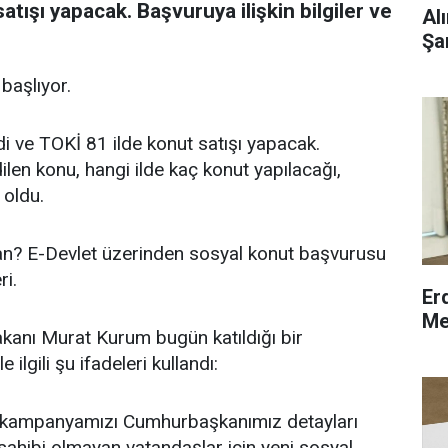
tışı yapacak. Başvuruya ilişkin bilgiler ve
Al
Şa
başlıyor.
 ve TOKİ 81 ilde konut satışı yapacak.
len konu, hangi ilde kaç konut yapılacağı,
 oldu.
an? E-Devlet üzerinden sosyal konut başvurusu
ri.
Er
Me
 Bakanı Murat Kurum bugün katıldığı bir
ilgili şu ifadeleri kullandı:
t kampanyamızı Cumhurbaşkanımız detayları
ahibi olmayan vatandaşlar için yeni sosyal