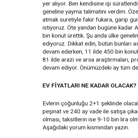
yer alıyor. Ben kendisine işi süratlen
geneline yayma talimatını verdim. Öz
atmak suretiyle fakir fukara, garip g
istiyoruz. Öte yandan bugüne kadar A
bin konut ürettik. Şu anda ülke gene
ediyoruz. Dikkat edin, bütün bunları as
devam ederken, 11 ilde 450 bin konut
81 ilde arazi ve arsa araştırmaları, pr
devam ediyor. Önümüzdeki ay tüm detay
EV FİYATLARI NE KADAR OLACAK?
Evlerin çoğunluğu 2+1 şeklinde olac
peşinat ve 240 ay vade ile satışa çıka
olması, taksitlerin ise 9-10 bin lira o
Aşağıdaki yorum kısmından yazın.