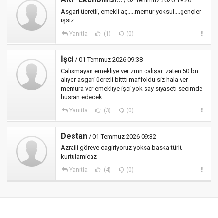
/ 02 Temmuz 2026 19:26
Asgari ücretli, emekli aç.....memur yoksul....gençler
işsiz.
Yanıtla
(1)
(0)
İşci
/ 01 Temmuz 2026 09:38
Calişmayan emekliye ver zmn calişan zaten 50 bn
alıyor asgari ücretli bittti maffoldu siz hala ver
memura ver emeklıye işci yok say sıyasetı secımde
hüsran edecek
Yanıtla
(3)
(0)
Destan
/ 01 Temmuz 2026 09:32
Azraili göreve cagiriyoruz yoksa baska türlü
kurtulamicaz
Yanıtla
(4)
(0)