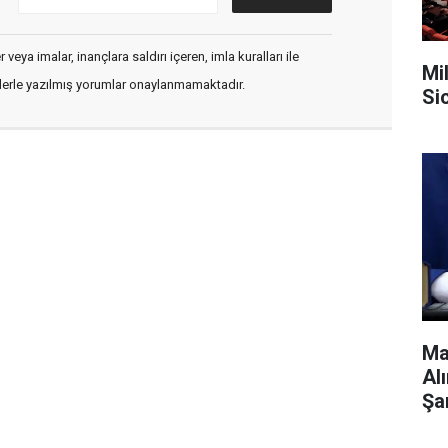
veya imalar, inançlara saldırı içeren, imla kuralları ile
Mi
flerle yazılmış yorumlar onaylanmamaktadır.
Si
Ma
Al
Şa