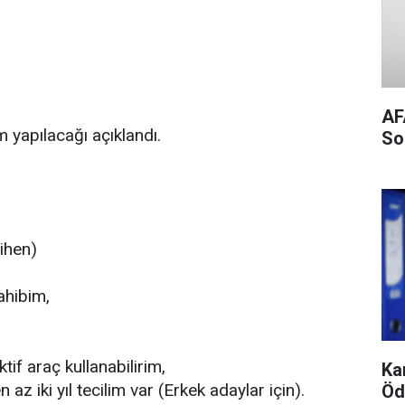
AF
m yapılacağı açıklandı.
So
cihen)
ahibim,
tif araç kullanabilirim,
Ka
z iki yıl tecilim var (Erkek adaylar için).
Öd