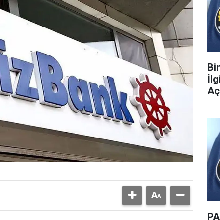
Bi
İl
Aç
PA