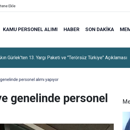
itene Ekle
KAMU PERSONEL ALIMI
HABER
SON DAKIKA
ME
rti, Dayanışma Kampanyasında 9 Günlük Bağış Tutarını Açıkladı
genelinde personel alımı yapıyor
ye genelinde personel
Me