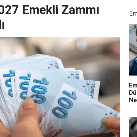
027 Emekli Zammı
Em
ı
Em
Dü
Ne