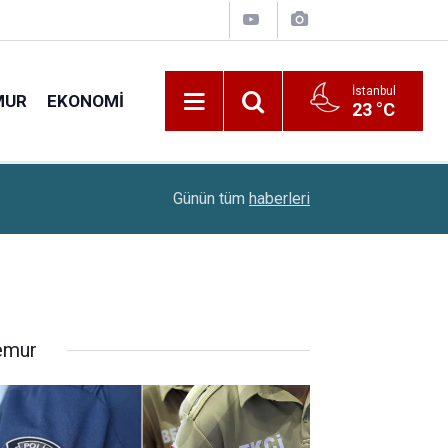
İstanbul
MUR
EKONOMI
23 °C
22:10
Çiftçilere 688,2 Milyon Liralık Destek Ödemesi
Günün tüm
haberleri
mur