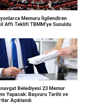
lyonlarca Memuru İlgilendiren
cil Affı Teklifi TBMM’ye Sunuldu
navgat Belediyesi 23 Memur
ımı Yapacak: Başvuru Tarihi ve
rtlar Açıklandı