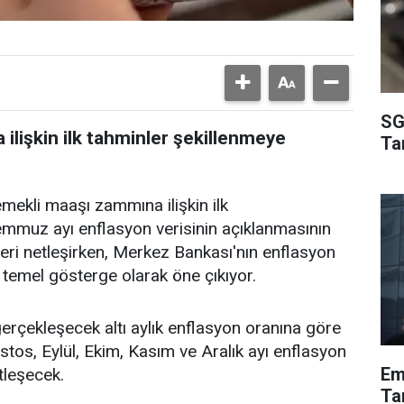
SG
lişkin ilk tahminler şekillenmeye
Ta
kli maaşı zammına ilişkin ilk
mmuz ayı enflasyon verisinin açıklanmasının
lk veri netleşirken, Merkez Bankası'nın enflasyon
temel gösterge olarak öne çıkıyor.
 gerçekleşecek altı aylık enflasyon oranına göre
stos, Eylül, Ekim, Kasım ve Aralık ayı enflasyon
Em
tleşecek.
Tar