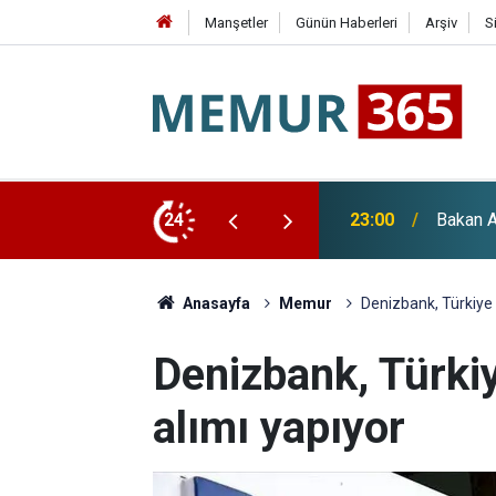
Manşetler
Günün Haberleri
Arşiv
S
Paketi ve "Terörsüz Türkiye" Açıklaması
24
22:36
YENİ Pa
Anasayfa
Memur
Denizbank, Türkiye 
Denizbank, Türki
alımı yapıyor