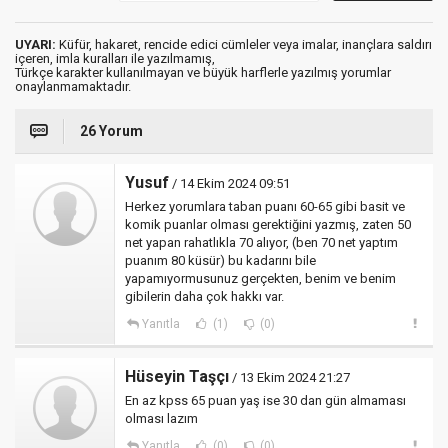
UYARI:
Küfür, hakaret, rencide edici cümleler veya imalar, inançlara saldırı
içeren, imla kuralları ile yazılmamış,
Türkçe karakter kullanılmayan ve büyük harflerle yazılmış yorumlar
onaylanmamaktadır.
26 Yorum
Yusuf
/ 14 Ekim 2024 09:51
Herkez yorumlara taban puanı 60-65 gibi basit ve
komik puanlar olması gerektiğini yazmış, zaten 50
net yapan rahatlıkla 70 alıyor, (ben 70 net yaptım
puanım 80 küsür) bu kadarını bile
yapamıyormusunuz gerçekten, benim ve benim
gibilerin daha çok hakkı var.
Yanıtla
(1)
(0)
Hüseyin Taşçı
/ 13 Ekim 2024 21:27
En az kpss 65 puan yaş ise 30 dan gün almaması
olması lazım
Yanıtla
(0)
(0)