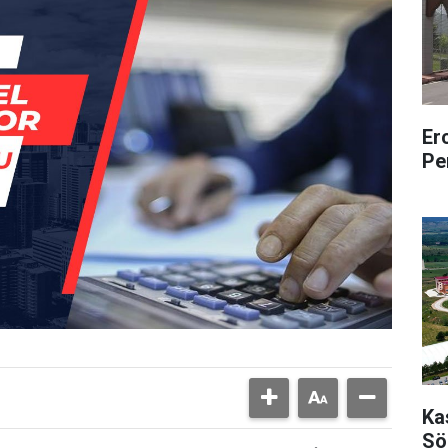
Er
Pe
Ka
Sö