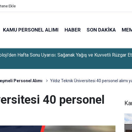
itene Ekle
KAMU PERSONEL ALIMI
HABER
SON DAKIKA
ME
Bakanı Akın Gürlek'ten 13. Yargı Paketi Açıklaması Geldi
eşmeli Personel Alımı
Yıldız Teknik Üniversitesi 40 personel alımı y
versitesi 40 personel
Ka