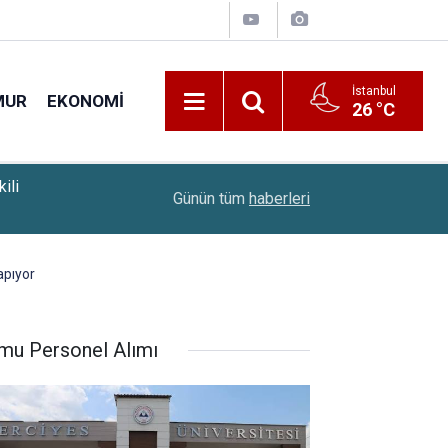
İstanbul
MUR
EKONOMI
26 °C
20:54
Emeklilere ÖTV'siz Araç Düzenlemesinde Son Du
Günün tüm
haberleri
apıyor
mu Personel Alımı