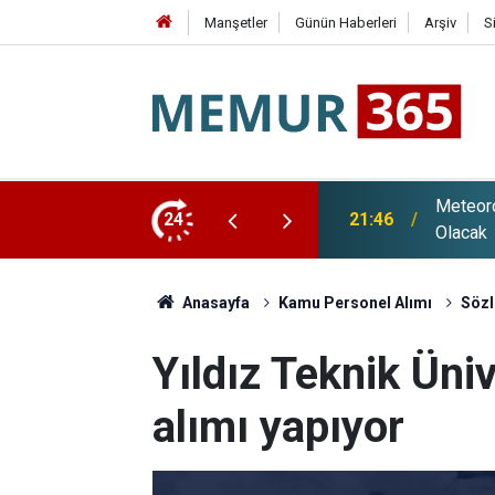
Manşetler
Günün Haberleri
Arşiv
S
sı: Sağanak Yağış ve Kuvvetli Rüzgar Etkili
24
21:20
Adalet 
Anasayfa
Kamu Personel Alımı
Sözl
Yıldız Teknik Üni
alımı yapıyor