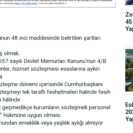
Zo
45
Ya
nun 48 inci maddesinde belirtilen şartları
ış olmak.
657 sayılı Devlet Memurları Kanunu’nun 4/B
nler, hizmet sözleşmesi esaslarına aykırı
a
sözleşme dönemi içerisinde Cumhurbaşkanı
özleşmeyi tek taraflı feshetmeleri halinde fesih
i hâlinde
Es
yıl geçmedikçe kurumların sözleşmeli personel
20
.” hükmüne uygun olması.
Ya
ndan emeklilik veya yaşlılık aylığı almıyor