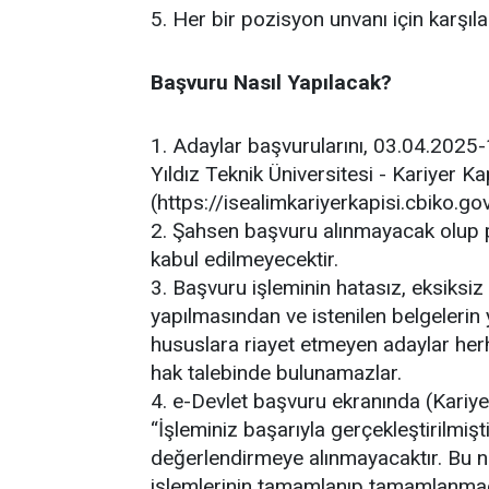
5. Her bir pozisyon unvanı için karşılar
Başvuru Nasıl Yapılacak?
1. Adaylar başvurularını, 03.04.2025-
Yıldız Teknik Üniversitesi - Kariyer K
(https://isealimkariyerkapisi.cbiko.gov
2. Şahsen başvuru alınmayacak olup p
kabul edilmeyecektir.
3. Başvuru işleminin hatasız, eksiksiz
yapılmasından ve istenilen belgeleri
hususlara riayet etmeyen adaylar her
hak talebinde bulunamazlar.
4. e-Devlet başvuru ekranında (Kariy
“İşleminiz başarıyla gerçekleştirilmiş
değerlendirmeye alınmayacaktır. Bu 
işlemlerinin tamamlanıp tamamlanmadığ