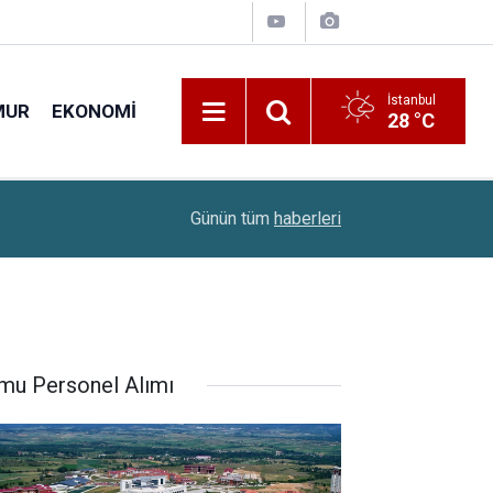
İstanbul
MUR
EKONOMI
28 °C
12:46
Kastamonu Üniversitesi 14 Sözleşmeli Personel
Günün tüm
haberleri
mu Personel Alımı