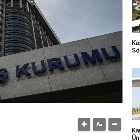
Ka
Sö
Ka
Ün