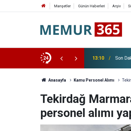
Manşetler
Günün Haberleri
Arşiv
S
ız 468 İşçi Alımı Başvuruları Başladı
24
13:10
Son Da
Anasayfa
Kamu Personel Alımı
Teki
Tekirdağ Marmara
personel alımı y