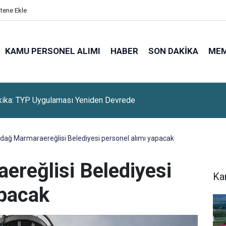
itene Ekle
KAMU PERSONEL ALIMI
HABER
SON DAKIKA
ME
kika: TYP Uygulaması Yeniden Devrede
rdağ Marmaraereğlisi Belediyesi personel alımı yapacak
ereğlisi Belediyesi
Ka
apacak