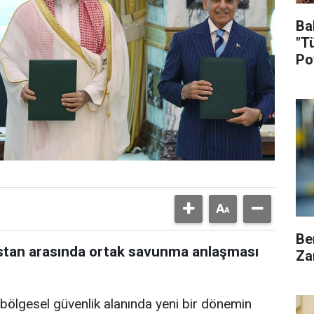
Ba
"T
Po
Be
istan arasında ortak savunma anlaşması
Za
 bölgesel güvenlik alanında yeni bir dönemin