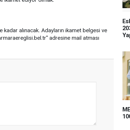
Es
20
e kadar alınacak. Adayların ikamet belgesi ve
Ya
maraereglisi.bel.tr
" adresine mail atması
ME
10