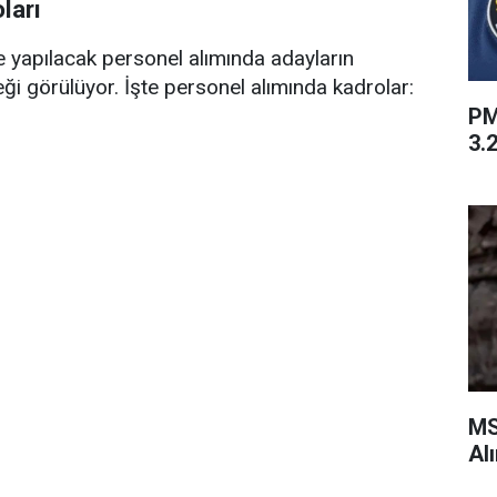
ları
 yapılacak personel alımında adayların
ği görülüyor. İşte personel alımında kadrolar:
PM
3.2
MS
Al