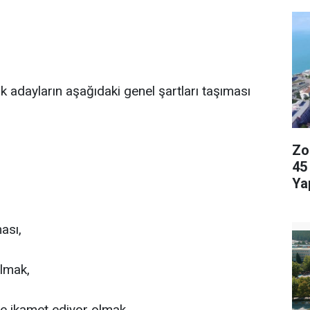
k adayların aşağıdaki genel şartları taşıması
Zo
45
Ya
ası,
lmak,
nde ikamet ediyor olmak.