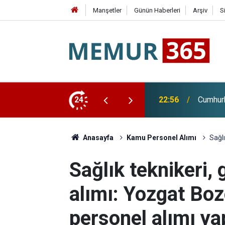
Manşetler
Günün Haberleri
Arşiv
S
di Arabistan'a Gidiyor
24
22:28
Huzurev
Anasayfa
Kamu Personel Alımı
Sağlı
Sağlık teknikeri, 
alımı: Yozgat Boz
personel alımı y