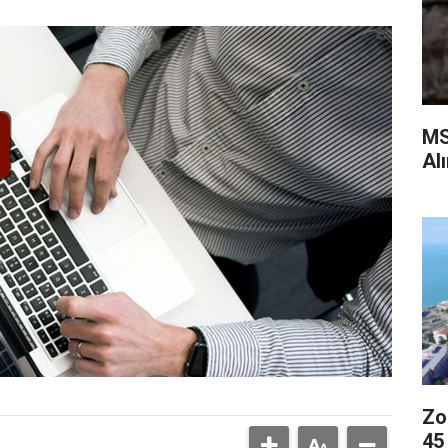
MS
Al
Zo
45