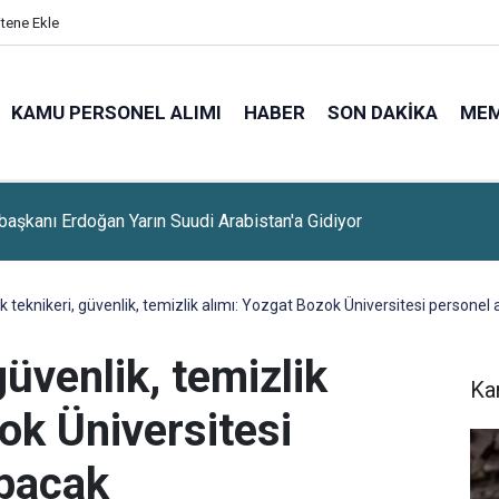
itene Ekle
KAMU PERSONEL ALIMI
HABER
SON DAKIKA
ME
lerine Sınavsız Personel Ve İşçi Alımı Başladı
k teknikeri, güvenlik, temizlik alımı: Yozgat Bozok Üniversitesi personel
güvenlik, temizlik
Ka
ok Üniversitesi
apacak