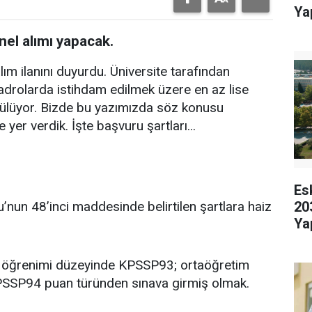
Ya
el alımı yapacak.
ım ilanını duyurdu. Üniversite tarafından
kadrolarda istihdam edilmek üzere en az lise
rülüyor. Bizde bu yazımızda söz konusu
 yer verdik. İşte başvuru şartları...
Es
20
’nun 48’inci maddesinde belirtilen şartlara haiz
Ya
ns öğrenimi düzeyinde KPSSP93; ortaöğretim
KPSSP94 puan türünden sınava girmiş olmak.