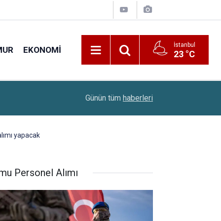
İstanbul
MUR
EKONOMI
23 °C
22:00
Sınavsız Ambulans Şoförü Ve İlk Acil Yardım Sağ
Günün tüm
haberleri
 alımı yapacak
mu Personel Alımı