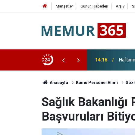
Manşetler
Günün Haberleri
Arşiv
S
 Detayları Belli Oldu
24
14:16
Haftanı
Anasayfa
Kamu Personel Alımı
Sözl
Sağlık Bakanlığı 
Başvuruları Bitiy