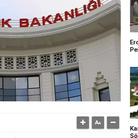
Er
Pe
Ka
Sö