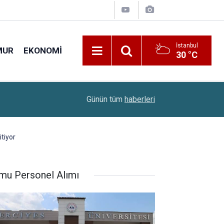
İstanbul
MUR
EKONOMI
30 °C
13:50
Borsa İstanbul’dan 3 Hisseye Tedbir Kararı
Günün tüm
haberleri
itiyor
mu Personel Alımı