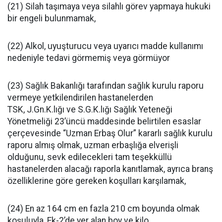
(21) Silah taşımaya veya silahlı görev yapmaya hukuki
bir engeli bulunmamak,
(22) Alkol, uyuşturucu veya uyarıcı madde kullanımı
nedeniyle tedavi görmemiş veya görmüyor
(23) Sağlık Bakanlığı tarafından sağlık kurulu raporu
vermeye yetkilendirilen hastanelerden
TSK, J.Gn.K.lığı ve S.G.K.lığı Sağlık Yeteneği
Yönetmeliği 23’üncü maddesinde belirtilen esaslar
çerçevesinde “Uzman Erbaş Olur” kararlı sağlık kurulu
raporu almış olmak, uzman erbaşlığa elverişli
olduğunu, sevk edilecekleri tam teşekküllü
hastanelerden alacağı raporla kanıtlamak, ayrıca branş
özelliklerine göre gereken koşulları karşılamak,
(24) En az 164 cm en fazla 210 cm boyunda olmak
koşuluyla, Ek-2’de yer alan boy ve kilo