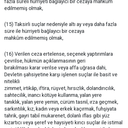
fazla süreli hürriyeti bağlayıcı bir cezaya mahkûm
edilmemiş olmak,
(15) Taksirli suçlar nedeniyle altı ay veya daha fazla
süre ile hürriyeti bağlayıcı bir cezaya
mahkûm edilmemiş olmak,
(16) Verilen ceza ertelense, seçenek yaptırımlara
çevrilse, hükmün açıklanmasının geri
bırakılması karar verilse veya affa uğrasa dahi,
Devletin şahsiyetine karşı işlenen suçlar ile basit ve
nitelikli
zimmet, irtikâp, iftira, rüşvet, hırsızlık, dolandırıcılık,
sahtecilik, inancı kötüye kullanma, yalan yere
tanıklık, yalan yere yemin, cürüm tasniî, ırza geçmek,
sarkıntılık, kız, kadın veya erkek kaçırmak, fuhşiyata
tahrik, gayri tabiî mukarenet, dolanlı iflas gibi yüz
kızartıcı veya şeref ve haysiyeti kırıcı suçlar ile istimal