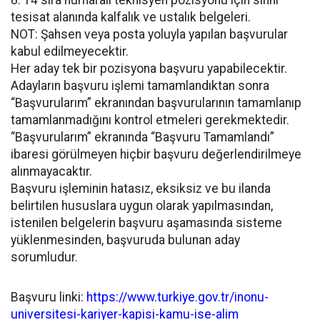
8. 14 sıra numaralı teknisyen pozisyonu için sıhhi
tesisat alanında kalfalık ve ustalık belgeleri.
NOT: Şahsen veya posta yoluyla yapılan başvurular
kabul edilmeyecektir.
Her aday tek bir pozisyona başvuru yapabilecektir.
Adayların başvuru işlemi tamamlandıktan sonra
“Başvurularım” ekranından başvurularının tamamlanıp
tamamlanmadığını kontrol etmeleri gerekmektedir.
“Başvurularım” ekranında “Başvuru Tamamlandı”
ibaresi görülmeyen hiçbir başvuru değerlendirilmeye
alınmayacaktır.
Başvuru işleminin hatasız, eksiksiz ve bu ilanda
belirtilen hususlara uygun olarak yapılmasından,
istenilen belgelerin başvuru aşamasında sisteme
yüklenmesinden, başvuruda bulunan aday
sorumludur.
Başvuru linki:
https://www.turkiye.gov.tr/inonu-
universitesi-kariyer-kapisi-kamu-ise-alim